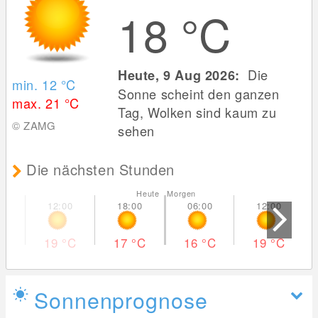
18
°C
Die
Heute, 9 Aug 2026:
min. 12
°C
Sonne scheint den ganzen
max. 21
°C
Tag, Wolken sind kaum zu
© ZAMG
sehen
Die nächsten Stunden
Heute Morgen
19
°C
17
°C
16
°C
19
°C
Sonnenprognose