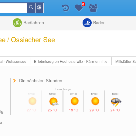
0
In
Suchen
der
Nähe
Listenansicht
Kartenansic
Radfahren
Baden
See / Ossiacher See
al - Weissensee
Erlebnisregion Hochosterwitz - Kärntenmitte
Millstätter S
Die nächsten Stunden
Heute Morgen
27
°C
25
°C
19
°C
29
°C
24
°C
ig,
en.