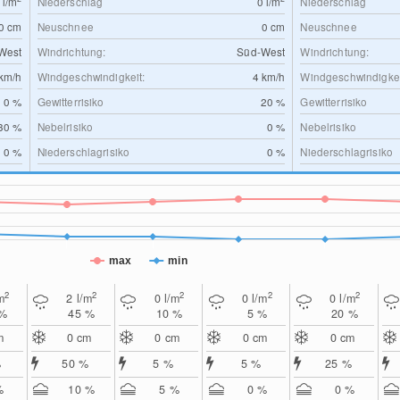
0
l/m
Niederschlag
0
l/m
Niederschlag
0
cm
Neuschnee
0
cm
Neuschnee
West
Windrichtung:
Süd-West
Windrichtung:
km/h
Windgeschwindigkeit:
4
km/h
Windgeschwindigkei
0 %
Gewitterrisiko
20 %
Gewitterrisiko
30 %
Nebelrisiko
0 %
Nebelrisiko
0 %
Niederschlagrisiko
0 %
Niederschlagrisiko
max
min
2
2
2
2
2
m
2
l/m
0
l/m
0
l/m
0
l/m
 %
45 %
10 %
5 %
20 %
m
0
cm
0
cm
0
cm
0
cm
%
50 %
5 %
5 %
25 %
%
10 %
5 %
0 %
0 %