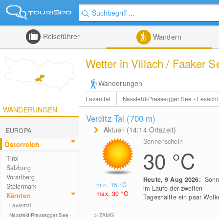
Reiseführer
Wandern
Wetter in Villach / Faaker 
Wanderungen
Lavanttal
Nassfeld-Pressegger See - Lesacht
WANDERUNGEN
Verditz Tal (700
m
)
Aktuell (14:14 Ortszeit)
EUROPA
Sonnenschein
Österreich
30
°C
Tirol
Salzburg
Vorarlberg
Heute, 9 Aug 2026:
Sonn
min. 15
°C
Steiermark
im Laufe der zweiten
max. 30
°C
Kärnten
Tageshälfte ein paar Wolk
Lavanttal
© ZAMG
Nassfeld-Pressegger See -