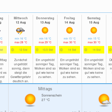
ag
Mittwoch
Donnerstag
Freitag
Samstag
g
12 Aug
13 Aug
14 Aug
15 Aug
°C
min
16
°C
min
16
°C
min
15
°C
min
15
°C
°C
max
28
°C
max
29
°C
max
30
°C
max
30
°C
Std
12 Std
13.5 Std
14 Std
14 Std
ittag
Zunächst
Ein ungetrübt
Ein ungetrübt
Ein ungetrübt
Ü
 im
ungetrübt
sonniger Tag,
sonniger Tag,
sonniger Tag,
so
en
sonnig, dann
Wolken sind so
Wolken sind so
Wolken sind so
n
rd es
steigt die
gut wie keine
gut wie keine
gut wie keine
end
Gewittergefahr
zu sehen.
zu sehen.
zu sehen.
ig.
deutlich an.
Mittags
Sonnenschein
27
°C
2
2