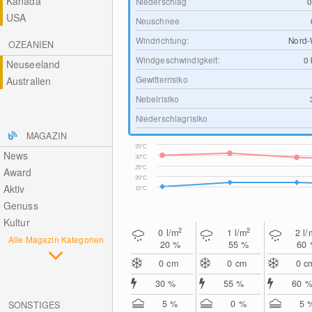
Kanada
Niederschlag
USA
Neuschnee
Windrichtung:
Nord-
OZEANIEN
Windgeschwindigkeit:
0
Neuseeland
Gewitterrisiko
Australien
Nebelrisiko
Niederschlagrisiko
MAGAZIN
35°C
News
30°C
25°C
Award
20°C
Aktiv
15°C
Genuss
Kultur
2
2
0
l/m
1
l/m
2
l/
Alle Magazin Kategorien
20 %
55 %
60
0
cm
0
cm
0
c
30 %
55 %
60 
5 %
0 %
5 
SONSTIGES