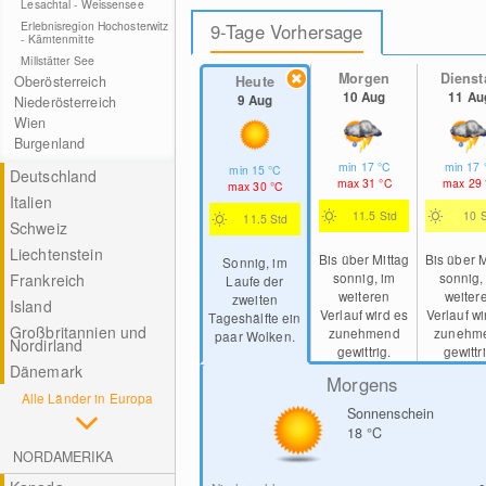
Lesachtal - Weissensee
Erlebnisregion Hochosterwitz
9-Tage Vorhersage
- Kärntenmitte
Millstätter See
Morgen
Dienst
Heute
Oberösterreich
10 Aug
11 Au
9 Aug
Niederösterreich
Wien
Burgenland
min
17
°C
min
17
min
15
°C
Deutschland
max
31
°C
max
29
max
30
°C
Italien
11.5 Std
10 
11.5 Std
Schweiz
Liechtenstein
Bis über Mittag
Bis über M
Sonnig, im
sonnig, im
sonnig,
Frankreich
Laufe der
weiteren
weiter
zweiten
Island
Verlauf wird es
Verlauf wi
Tageshälfte ein
Großbritannien und
zunehmend
zunehm
paar Wolken.
Nordirland
gewittrig.
gewittr
Dänemark
Morgens
Alle Länder in Europa
Sonnenschein
18
°C
NORDAMERIKA