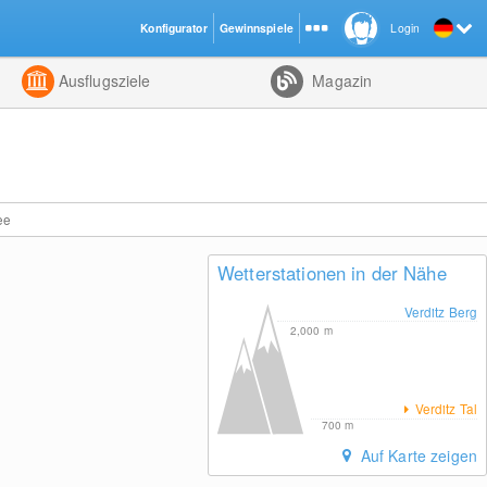
Konfigurator
Gewinnspiele
Login
ht
Kombiniert
Ausflugsziele
Magazin
ee
Wetterstationen in der Nähe
Verditz Berg
2,000
m
Verditz Tal
700
m
Auf Karte zeigen