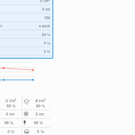
0
l/m
0
cm
Ost
t:
4
km/h
25 %
0 %
0 %
2
2
0
l/m
8
l/m
55 %
60 %
0
cm
0
cm
55 %
65 %
0 %
5 %