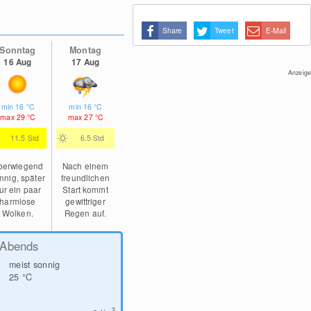
Share
Tweet
E-Mail
Sonntag
Montag
16 Aug
17 Aug
Anzeige
min
16
°C
min
16
°C
max
29
°C
max
27
°C
11.5 Std
6.5 Std
berwiegend
Nach einem
nnig, später
freundlichen
ur ein paar
Start kommt
harmlose
gewittriger
Wolken.
Regen auf.
Abends
meist sonnig
25
°C
2