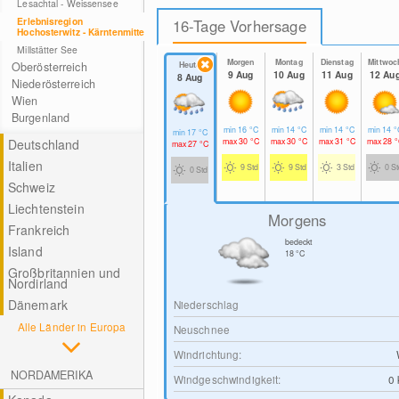
Lesachtal - Weissensee
Erlebnisregion
16-Tage Vorhersage
Hochosterwitz - Kärntenmitte
Millstätter See
Morgen
Montag
Dienstag
Mittwoc
Heute
Oberösterreich
9 Aug
10 Aug
11 Aug
12 Au
8 Aug
Niederösterreich
Wien
Burgenland
min
16
°C
min
14
°C
min
14
°C
min
14
°
min
17
°C
max
30
°C
max
30
°C
max
31
°C
max
28
°
Deutschland
max
27
°C
Italien
9 Std
9 Std
3 Std
0 S
0 Std
Schweiz
Liechtenstein
Morgens
Frankreich
bedeckt
Island
18
°C
Großbritannien und
Nordirland
Dänemark
Niederschlag
Alle Länder in Europa
Neuschnee
Windrichtung:
NORDAMERIKA
Windgeschwindigkeit:
0