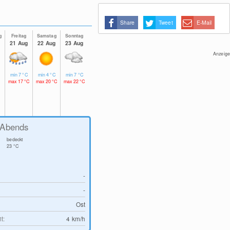
Share
Tweet
E-Mail
g
Freitag
Samstag
Sonntag
21 Aug
22 Aug
23 Aug
Anzeige
min
7
°C
min
4
°C
min
7
°C
max
17
°C
max
20
°C
max
22
°C
Abends
bedeckt
23
°C
-
-
Ost
t:
4
km/h