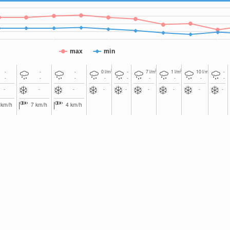
max
min
2
2
2
2
-
-
-
0
l/m
-
7
l/m
1
l/m
10
l/m
-
-
-
-
-
-
-
-
-
-
-
-
-
-
-
-
-
-
-
4
km/h
7
km/h
4
km/h