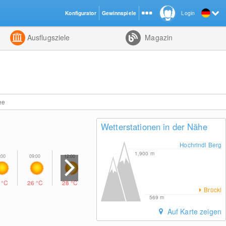
Konfigurator
Gewinnspiele
Login
ht
Kombiniert
Ausflugsziele
Magazin
ee
Wetterstationen in der Nähe
Hochrindl Berg
1,900
m
0
°C
26
°C
28
°C
27
°C
21
°C
17
°C
Brückl
569
m
Auf Karte zeigen