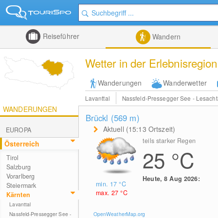
Reiseführer
Wandern
Wetter in der Erlebnisregio
Wanderungen
Wanderwetter
Lavanttal
Nassfeld-Pressegger See - Lesacht
WANDERUNGEN
Brückl (569
m
)
Aktuell (15:13 Ortszeit)
EUROPA
teils starker Regen
Österreich
25
°C
Tirol
Salzburg
Vorarlberg
Heute, 8 Aug 2026:
min. 17
°C
Steiermark
max. 27
°C
Kärnten
Lavanttal
OpenWeatherMap.org
Nassfeld-Pressegger See -