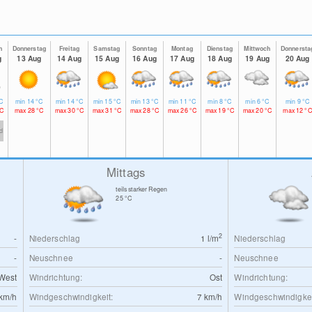
h
Donnerstag
Freitag
Samstag
Sonntag
Montag
Dienstag
Mittwoch
Donnersta
g
13 Aug
14 Aug
15 Aug
16 Aug
17 Aug
18 Aug
19 Aug
20 Aug
C
min
14
°C
min
14
°C
min
15
°C
min
13
°C
min
11
°C
min
8
°C
min
6
°C
min
9
°C
C
max
28
°C
max
30
°C
max
31
°C
max
28
°C
max
26
°C
max
19
°C
max
20
°C
max
12
°C
td
Mittags
teils starker Regen
25
°C
2
-
Niederschlag
1
l/m
Niederschlag
-
Neuschnee
-
Neuschnee
West
Windrichtung:
Ost
Windrichtung:
km/h
Windgeschwindigkeit:
7
km/h
Windgeschwindigkei