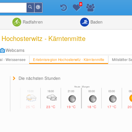
0
In
Suchen
der
Nähe
Listenansicht
Kartenansic
Radfahren
Baden
n Hochosterwitz - Kärntenmitte
Webcams
al - Weissensee
Erlebnisregion Hochosterwitz - Kärntenmitte
Millstätter S
Die nächsten Stunden
Heute Morgen
25
°C
23
°C
19
°C
18
°C
17
°C
2