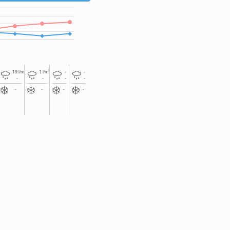
2
2
19
l/m
1
l/m
-
-
-
-
-
-
-
-
-
-