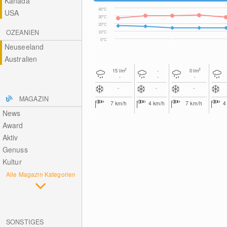
Kanada
40°C
USA
30°C
20°C
OZEANIEN
10°C
0°C
Neuseeland
Australien
2
2
15
l/m
-
0
l/m
-
-
-
-
-
-
MAGAZIN
7
km/h
4
km/h
7
km/h
News
Award
Aktiv
Genuss
Kultur
Alle Magazin Kategorien
SONSTIGES