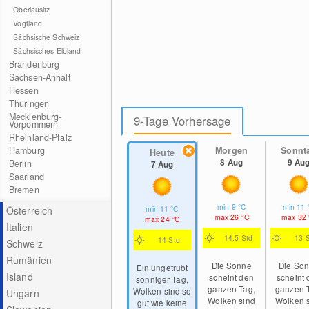
Oberlausitz
Vogtland
Sächsische Schweiz
Sächsisches Elbland
Brandenburg
Sachsen-Anhalt
Hessen
Thüringen
Mecklenburg-
9-Tage Vorhersage
Vorpommern
Rheinland-Pfalz
Hamburg
Morgen
Sonnt
Heute
8 Aug
9 Au
Berlin
7 Aug
Saarland
Bremen
min
9
°C
min
11
Österreich
min
11
°C
max
26
°C
max
32
max
24
°C
Italien
14.5 Std
13 
14 Std
Schweiz
Rumänien
Die Sonne
Die So
Ein ungetrübt
Island
scheint den
scheint 
sonniger Tag,
ganzen Tag,
ganzen 
Wolken sind so
Ungarn
Wolken sind
Wolken 
gut wie keine