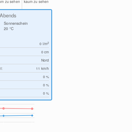
um zu sehen
kaum zu sehen
Abends
Sonnenschein
20
°C
2
0
l/m
0
cm
Nord
t:
11
km/h
0 %
0 %
0 %