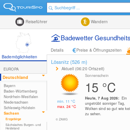
Reiseführer
Wandern
Badewetter Gesundheit
Details
Preise & Öffnungszeiten
Bademöglichkeiten
Lössnitz (526
m
)
Aktuell (06:20 Ortszeit)
EUROPA
Sonnenschein
Deutschland
15
°C
Bayern
Baden-Württemberg
Nordrhein-Westfalen
Heute, 7 Aug 2026:
Ein
min. 11
°C
Niedersachsen
ungetrübt sonniger Tag,
max. 24
°C
Schleswig-Holstein
Wolken sind so gut wie ke
Sachsen
zu sehen.
Erzgebirge
© ZAMG
Sächsisches Burgen- und
Heideland