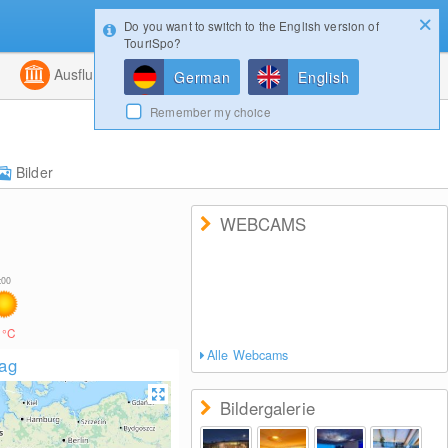
Do you want to switch to the English version of
Konfigurator
Gewinnspiele
Login
TouriSpo?
ht
Kombiniert
Ausflugsziele
Magazin
German
English
Remember my choice
Bilder
WEBCAMS
2
°C
Alle Webcams
lag
Bildergalerie