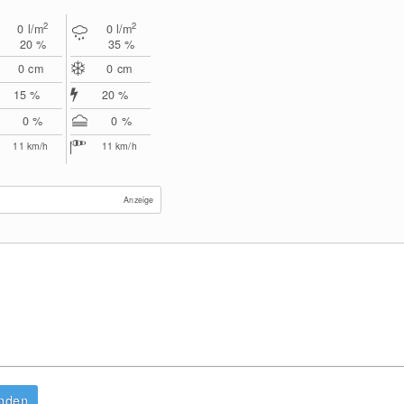
2
2
0
l/m
0
l/m
20 %
35 %
0
cm
0
cm
15 %
20 %
0 %
0 %
11
km/h
11
km/h
Anzeige
anden