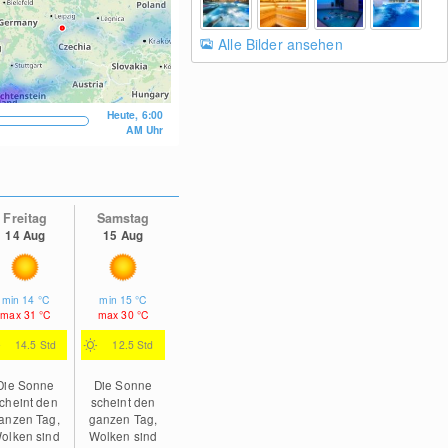
Alle Bilder ansehen
Heute, 6:00
AM Uhr
Freitag
Samstag
14 Aug
15 Aug
min
14
°C
min
15
°C
max
31
°C
max
30
°C
14.5 Std
12.5 Std
Die Sonne
Die Sonne
cheint den
scheint den
anzen Tag,
ganzen Tag,
olken sind
Wolken sind