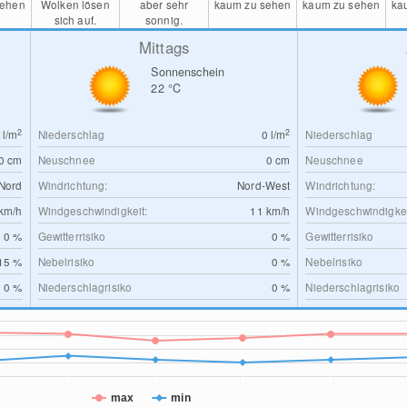
sehen
Wolken lösen
aber sehr
kaum zu sehen
kaum zu sehen
ka
sich auf.
sonnig.
Mittags
Sonnenschein
22
°C
2
2
0
l/m
Niederschlag
0
l/m
Niederschlag
0
cm
Neuschnee
0
cm
Neuschnee
Nord
Windrichtung:
Nord-West
Windrichtung:
km/h
Windgeschwindigkeit:
11
km/h
Windgeschwindigkei
0 %
Gewitterrisiko
0 %
Gewitterrisiko
15 %
Nebelrisiko
0 %
Nebelrisiko
0 %
Niederschlagrisiko
0 %
Niederschlagrisiko
max
min