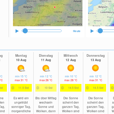
Heute
ag
Montag
Dienstag
Mittwoch
Donnerstag
g
10 Aug
11 Aug
12 Aug
13 Aug
°C
min
15
°C
min
12
°C
min
10
°C
min
12
°C
°C
max
31
°C
max
26
°C
max
28
°C
max
31
°C
Std
11.5 Std
10 Std
14.5 Std
14.5 Std
nne
Es wird ein
Bis über Mittag
Die Sonne
Die Sonne
den
ungetrübt
wechseln
scheint den
scheint den
s
Tag,
sonniger Tag,
Sonne und
ganzen Tag,
ganzen Tag,
g
sind
morgendliche
Wolken, dann
Wolken sind
Wolken sind
W