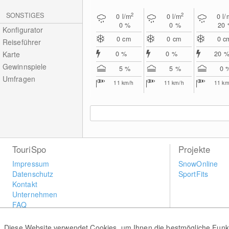
SONSTIGES
2
2
0
l/m
0
l/m
0
l/
0 %
0 %
20
Konfigurator
0
cm
0
cm
0
c
Reiseführer
Karte
0 %
0 %
20 
Gewinnspiele
5 %
5 %
0 
Umfragen
11
km/h
11
km/h
11
km
TouriSpo
Projekte
Impressum
SnowOnline
Datenschutz
SportFits
Kontakt
Unternehmen
FAQ
Newsletter
Widget
Diese Website verwendet Cookies, um Ihnen die bestmögliche Funkti