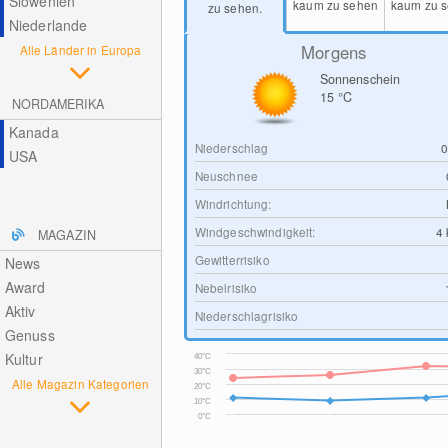
Slowenien
kaum zu sehen
kaum zu 
zu sehen.
Niederlande
Morgens
Alle Länder in Europa
Sonnenschein
15
°C
NORDAMERIKA
Kanada
Niederschlag
USA
Neuschnee
Windrichtung:
Windgeschwindigkeit:
4
MAGAZIN
Gewitterrisiko
News
Award
Nebelrisiko
Aktiv
Niederschlagrisiko
Genuss
Kultur
40°C
30°C
Alle Magazin Kategorien
20°C
10°C
0°C