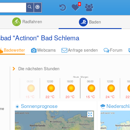
0
In
Suchen
der
Nähe
Listenansicht
Kartenansic
Radfahren
Baden
sbad "Actinon" Bad Schlema
Badewetter
Webcams
Anfrage senden
Forum
Die nächsten Stunden
Heute Morgen
15
°C
22
°C
20
°C
15
°C
24
°C
2
Sonnenprognose
Niedersch
ine