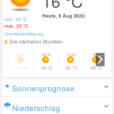
16
°C
Heute, 8 Aug 2026:
min. 12
°C
max. 29
°C
OpenWeatherMap.org
Die nächsten Stunden
13
°C
16
°C
22
°C
29
°C
Sonnenprognose
Niederschlag