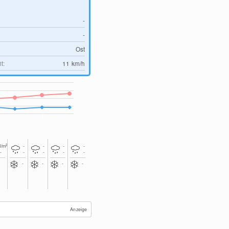
-
-
Ost
t:
11
km/h
2
l/m
-
-
-
-
-
-
-
-
-
-
-
-
-
-
Anzeige