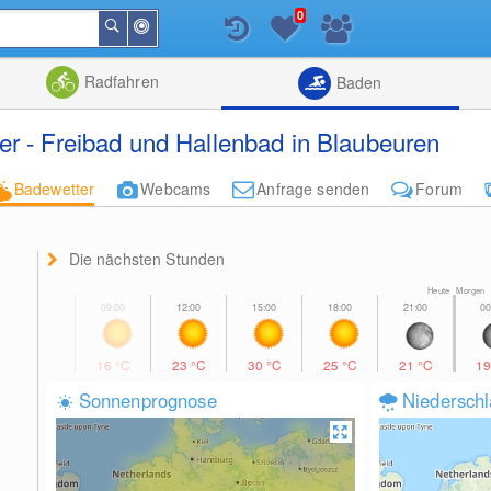
0
In
Suchen
der
Nähe
Listenansicht
Kartenansic
Radfahren
Baden
r - Freibad und Hallenbad in Blaubeuren
Badewetter
Webcams
Anfrage senden
Forum
Die nächsten Stunden
Heute Morgen
16
°C
23
°C
30
°C
25
°C
21
°C
1
Sonnenprognose
Niedersch