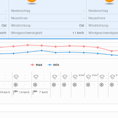
-
Niederschlag
-
Niederschlag
-
Neuschnee
-
Neuschnee
Ost
Windrichtung:
Ost
Windrichtung:
km/h
Windgeschwindigkeit:
11
km/h
Windgeschwindigkei
max
min
2
2
-
-
-
-
-
0
l/m
0
l/m
-
0
-
-
-
-
-
-
-
-
-
-
-
-
-
-
-
-
14
km/h
14
km/h
7
km/h