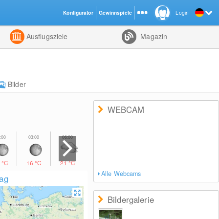
Konfigurator
Gewinnspiele
Login
ht
Kombiniert
Ausflugsziele
Magazin
Bilder
WEBCAM
9
°C
16
°C
21
°C
29
°C
33
°C
34
°C
28
°C
Alle Webcams
lag
Bildergalerie