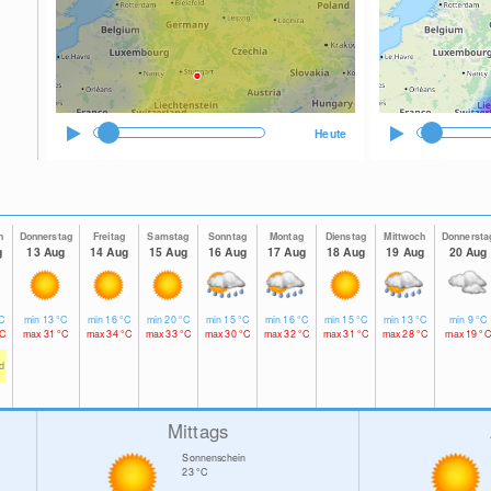
Heute
h
Donnerstag
Freitag
Samstag
Sonntag
Montag
Dienstag
Mittwoch
Donnersta
g
13 Aug
14 Aug
15 Aug
16 Aug
17 Aug
18 Aug
19 Aug
20 Aug
C
min
13
°C
min
16
°C
min
20
°C
min
15
°C
min
16
°C
min
15
°C
min
13
°C
min
9
°C
C
max
31
°C
max
34
°C
max
33
°C
max
30
°C
max
32
°C
max
31
°C
max
28
°C
max
19
°C
td
Mittags
Sonnenschein
23
°C