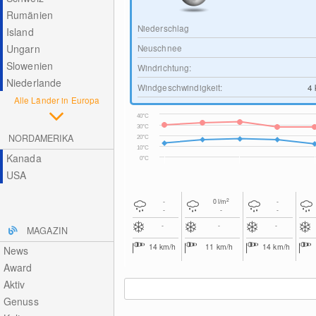
Rumänien
Niederschlag
Island
Ungarn
Neuschnee
Slowenien
Windrichtung:
Niederlande
Windgeschwindigkeit:
4
Alle Länder in Europa
40°C
30°C
NORDAMERIKA
20°C
10°C
Kanada
0°C
USA
2
-
0
l/m
-
-
-
-
-
-
-
MAGAZIN
14
km/h
11
km/h
14
km/h
News
Award
Aktiv
Genuss