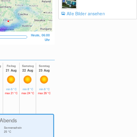
Alle Bilder ansehen
Heute, 06:00
Uhr
g
Freitag
Samstag
Sonntag
21 Aug
22 Aug
23 Aug
min
6
°C
min
8
°C
min
8
°C
max
21
°C
max
24
°C
max
26
°C
Abends
Sonnenschein
25
°C