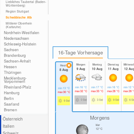
Liebliches Taubertal (Baden-
Württemberg)
Region Stuttgart
Schwäbische Alb
Mittlerer Oberrhein
(Karlsruhe)
Nordrhein-Westfalen
Niedersachsen
Schleswig-Holstein
Sachsen
16-Tage Vorhersage
Brandenburg
Sachsen-Anhalt
Morgen
Montag
Dienstag
Mittwoc
Heute
Hessen
9 Aug
10 Aug
11 Aug
12 Au
8 Aug
Thüringen
Mecklenburg-
Vorpommern
Rheinland-Pfalz
min
16
°C
min
17
°C
min
16
°C
min
12
°
min
13
°C
max
32
°C
max
33
°C
max
28
°C
max
28
°
Hamburg
max
30
°C
Berlin
0 Std
3 Std
9 Std
6 S
9 Std
Saarland
Bremen
Morgens
Österreich
Italien
klar
12
°C
Schweiz