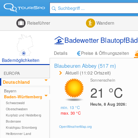
Reiseführer
Wandern
Badewetter BlautopfBäde
Details
Preise & Öffnungszeiten
Bademöglichkeiten
Blaubeuren Abbey (517
m
)
Aktuell (11:02 Ortszeit)
EUROPA
Sonnenschein
Deutschland
21
°C
Bayern
Baden-Württemberg
Schwarzwald
Heute, 8 Aug 2026:
min. 13
°C
Oberschwaben
max. 30
°C
Kurpfalz und Heidelberg
Bodensee
OpenWeatherMap.org
Kraichgau Stromberg
Heilbronner Land