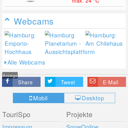
max. 24
°C
Webcams
Alle Webcams
Anzeige
Share
Tweet
E-Mail
Mobil
Desktop
TouriSpo
Projekte
Impressum
SnowOnline