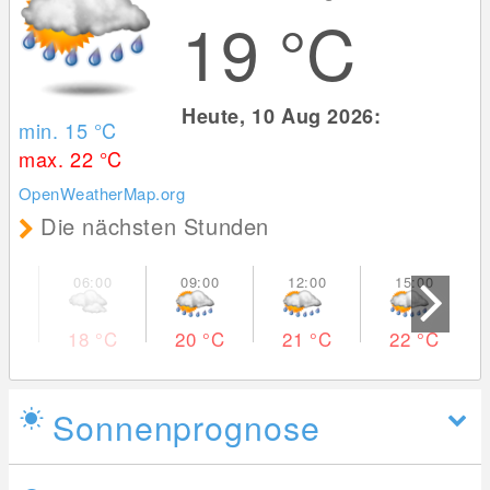
19
°C
Heute, 10 Aug 2026:
min. 15
°C
max. 22
°C
OpenWeatherMap.org
Die nächsten Stunden
18
°C
20
°C
21
°C
22
°C
Sonnenprognose