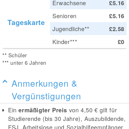
Erwachsene
£5.16
Senioren
£5.16
Tageskarte
Jugendliche**
£2.58
Kinder***
£0
** Schüler
*** unter 6 Jahren
Anmerkungen &
Vergünstigungen
Ein
ermäßigter Preis
von 4,50 € gilt für
Studierende (bis 30 Jahre), Auszubildende,
FSJ, Arbeitslose und Sozialhilfeempfänger.