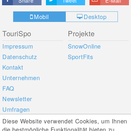
Share
Tweet
E-Mail
Mobil
Desktop
TouriSpo
Projekte
Impressum
SnowOnline
Datenschutz
SportFits
Kontakt
Unternehmen
FAQ
Newsletter
Umfragen
Diese Website verwendet Cookies, um Ihnen
Mobile Apps
Social Web
die bestmögliche Funktionalität bieten zu