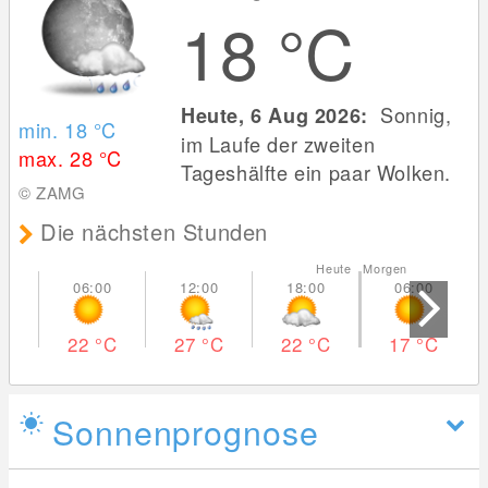
18
°C
Sonnig,
Heute, 6 Aug 2026:
min. 18
°C
im Laufe der zweiten
max. 28
°C
Tageshälfte ein paar Wolken.
© ZAMG
Die nächsten Stunden
Heute Morgen
22
°C
27
°C
22
°C
17
°C
Sonnenprognose