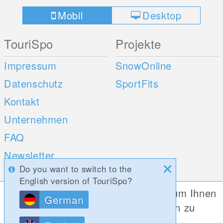
Mobil
Desktop
TouriSpo
Projekte
Impressum
SnowOnline
Datenschutz
SportFits
Kontakt
Unternehmen
FAQ
Newsletter
Do you want to switch to the
Umfragen
English version of TouriSpo?
Diese Website verwendet Cookies, um Ihnen
German
Mobile Apps
Social Web
die bestmögliche Funktionalität bieten zu
können.