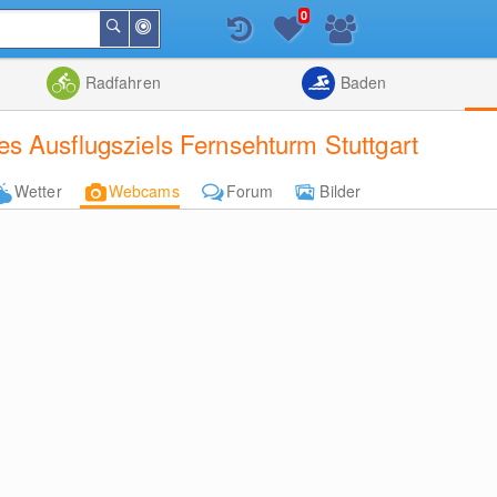
0
In
Suchen
der
Nähe
Listenansicht
Kartenansic
Radfahren
Baden
s Ausflugsziels Fernsehturm Stuttgart
Wetter
Webcams
Forum
Bilder