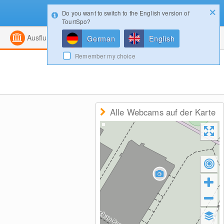
Do you want to switch to the English version of
Konfigurator
Gewinnspiele
Login
TouriSpo?
ht
Kombiniert
Magazin
Ausflugsziele
German
English
Remember my choice
Alle Webcams auf der Karte