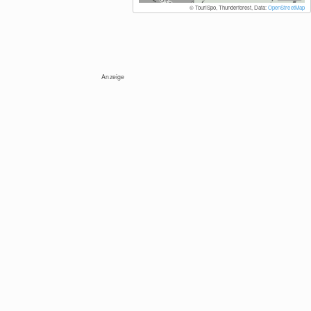
© TouriSpo, Thunderforest, Data:
OpenStreetMap
Anzeige