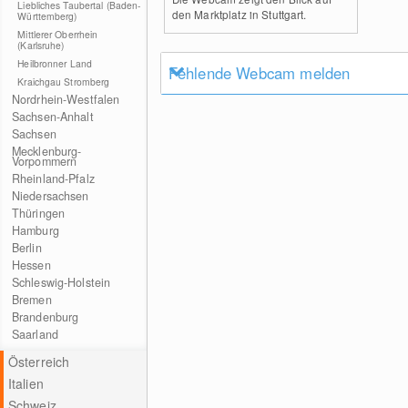
Liebliches Taubertal (Baden-
den Marktplatz in Stuttgart.
Württemberg)
Mittlerer Oberrhein
(Karlsruhe)
Heilbronner Land
Fehlende Webcam melden
Kraichgau Stromberg
Nordrhein-Westfalen
Sachsen-Anhalt
Sachsen
Mecklenburg-
Vorpommern
Rheinland-Pfalz
Niedersachsen
Thüringen
Hamburg
Berlin
Hessen
Schleswig-Holstein
Bremen
Brandenburg
Saarland
Österreich
Italien
Schweiz