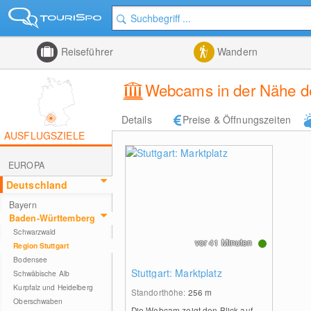
Reiseführer
Wandern
Webcams in der Nähe de
Details
Preise & Öffnungszeiten
AUSFLUGSZIELE
EUROPA
Deutschland
Bayern
Baden-Württemberg
Schwarzwald
vor 41 Minuten
Region Stuttgart
Bodensee
Stuttgart: Marktplatz
Schwäbische Alb
Kurpfalz und Heidelberg
Standorthöhe:
256
m
Oberschwaben
Die Webcam zeigt den Blick auf