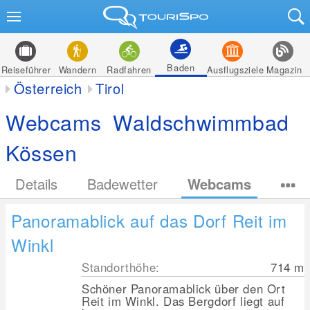
Baden
Reiseführer
Wandern
Radfahren
Ausflugsziele
Magazin
Österreich
Tirol
Webcams Waldschwimmbad
Kössen
Details
Badewetter
Webcams
Panoramablick auf das Dorf Reit im
Winkl
Standorthöhe:
714
m
Schöner Panoramablick über den Ort
Reit im Winkl. Das Bergdorf liegt auf