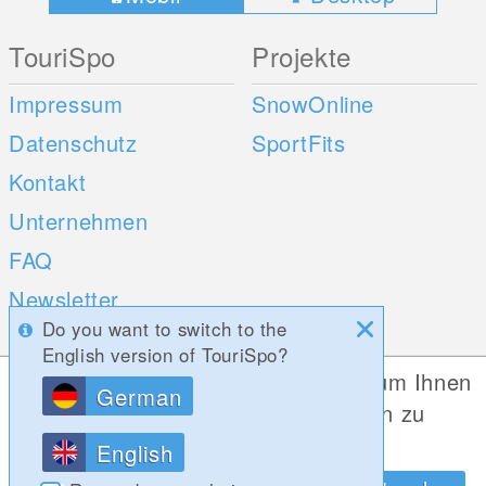
TouriSpo
Projekte
Impressum
SnowOnline
Datenschutz
SportFits
Kontakt
Unternehmen
FAQ
Newsletter
Do you want to switch to the
Umfragen
English version of TouriSpo?
Diese Website verwendet Cookies, um Ihnen
German
Mobile Apps
Social Web
die bestmögliche Funktionalität bieten zu
können.
iOS
English