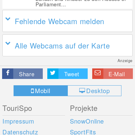
Parliament...
Fehlende Webcam melden
Alle Webcams auf der Karte
Anzeige
Share
Tweet
E-Mail
Mobil
Desktop
TouriSpo
Projekte
Impressum
SnowOnline
Datenschutz
SportFits