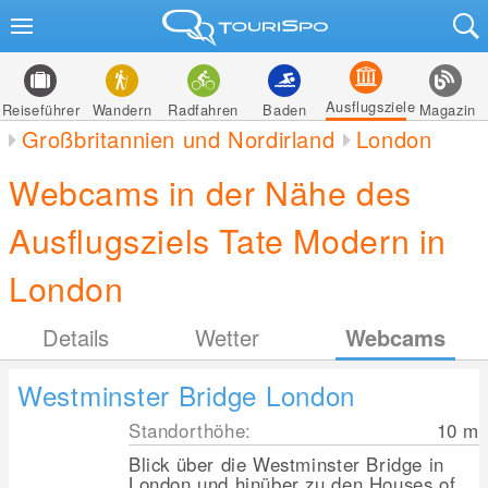
Ausflugsziele
Reiseführer
Wandern
Radfahren
Baden
Magazin
Großbritannien und Nordirland
London
Webcams in der Nähe des
Ausflugsziels Tate Modern in
London
Details
Wetter
Webcams
Westminster Bridge London
Standorthöhe:
10
m
Blick über die Westminster Bridge in
London und hinüber zu den Houses of