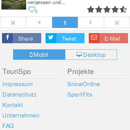
vergessen und...
0
1
Share
Tweet
E-Mail
Mobil
Desktop
TouriSpo
Projekte
Impressum
SnowOnline
Datenschutz
SportFits
Kontakt
Unternehmen
FAQ