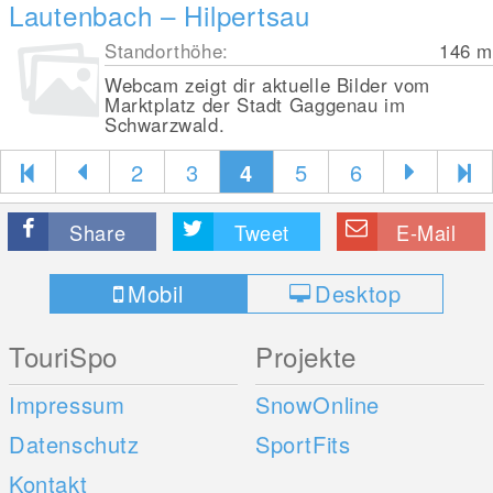
Lautenbach – Hilpertsau
Standorthöhe:
146
m
Webcam zeigt dir aktuelle Bilder vom
Marktplatz der Stadt Gaggenau im
Schwarzwald.
2
3
4
5
6
Share
Tweet
E-Mail
Mobil
Desktop
TouriSpo
Projekte
Impressum
SnowOnline
Datenschutz
SportFits
Kontakt