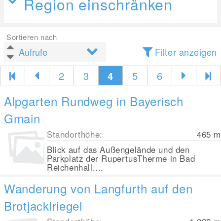
Region einschränken
Sortieren nach
Filter anzeigen
2
3
4
5
6
Alpgarten Rundweg in Bayerisch
Gmain
Standorthöhe:
465
m
Blick auf das Außengelände und den
Parkplatz der RupertusTherme in Bad
Reichenhall....
Wanderung von Langfurth auf den
Brotjacklriegel