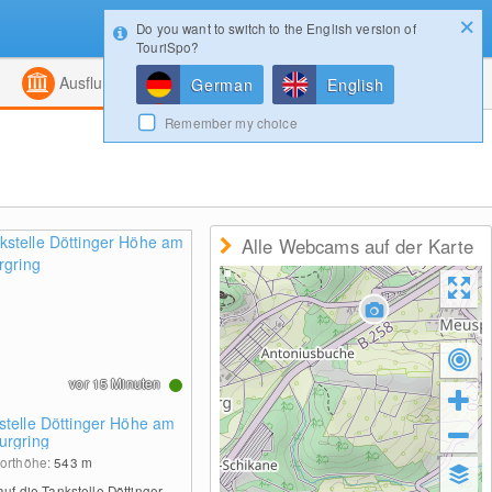
Do you want to switch to the English version of
Konfigurator
Gewinnspiele
Login
TouriSpo?
ht
Kombiniert
Magazin
Ausflugsziele
German
English
Remember my choice
Alle Webcams auf der Karte
vor 15 Minuten
stelle Döttinger Höhe am
urgring
orthöhe:
543
m
auf die Tankstelle Döttinger