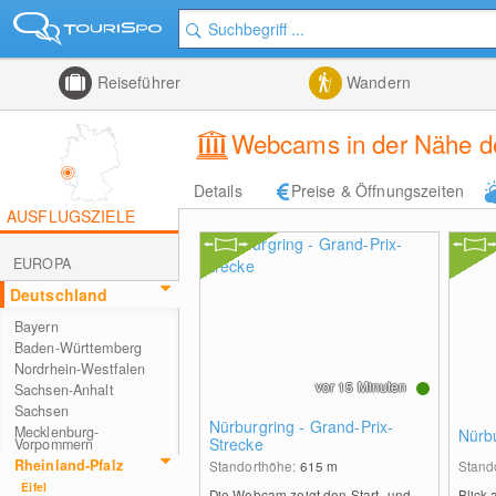
Reiseführer
Wandern
Webcams in der Nähe de
Details
Preise & Öffnungszeiten
AUSFLUGSZIELE
EUROPA
Deutschland
Bayern
Baden-Württemberg
Nordrhein-Westfalen
vor 15 Minuten
Sachsen-Anhalt
Sachsen
Nürburgring - Grand-Prix-
Mecklenburg-
Nürbu
Strecke
Vorpommern
Rheinland-Pfalz
Standorthöhe:
615
m
Stand
Eifel
Die Webcam zeigt den Start- und
Blick