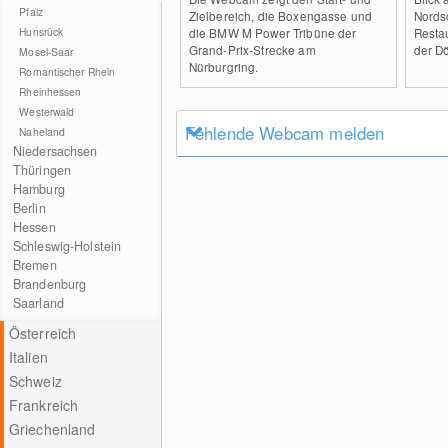
Pfalz
Zielbereich, die Boxengasse und
Nords
Hunsrück
die BMW M Power Tribüne der
Restau
Grand-Prix-Strecke am
der Dö
Mosel-Saar
Nürburgring.
Romantischer Rhein
Rheinhessen
Westerwald
Fehlende Webcam melden
Naheland
Niedersachsen
Thüringen
Hamburg
Berlin
Hessen
Schleswig-Holstein
Bremen
Brandenburg
Saarland
Österreich
Italien
Schweiz
Frankreich
Griechenland