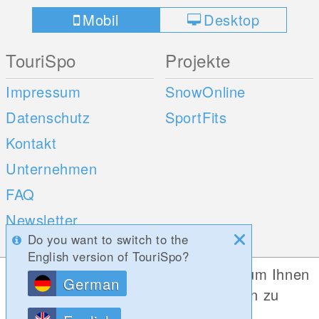
Mobil
Desktop
TouriSpo
Projekte
Impressum
SnowOnline
Datenschutz
SportFits
Kontakt
Unternehmen
FAQ
Newsletter
Do you want to switch to the
Umfragen
English version of TouriSpo?
Diese Website verwendet Cookies, um Ihnen
German
Mobile Apps
Social Web
die bestmögliche Funktionalität bieten zu
können.