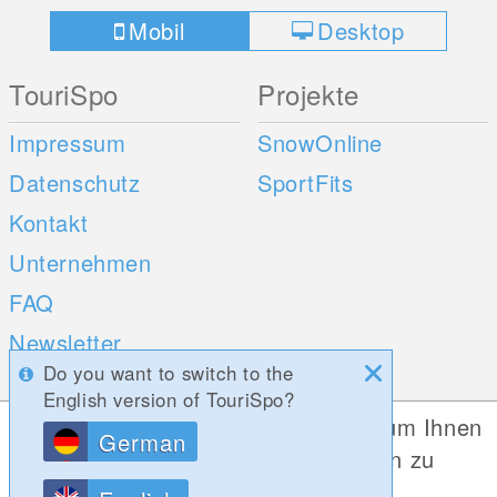
Mobil
Desktop
TouriSpo
Projekte
Impressum
SnowOnline
Datenschutz
SportFits
Kontakt
Unternehmen
FAQ
Newsletter
Do you want to switch to the
Umfragen
English version of TouriSpo?
Diese Website verwendet Cookies, um Ihnen
German
Mobile Apps
Social Web
die bestmögliche Funktionalität bieten zu
können.