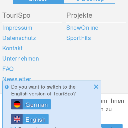
TouriSpo
Projekte
Impressum
SnowOnline
Datenschutz
SportFits
Kontakt
Unternehmen
FAQ
Newsletter
Do you want to switch to the
Umfragen
English version of TouriSpo?
Diese Website verwendet Cookies, um Ihnen
German
Mobile Apps
Social Web
die bestmögliche Funktionalität bieten zu
können.
iOS
English