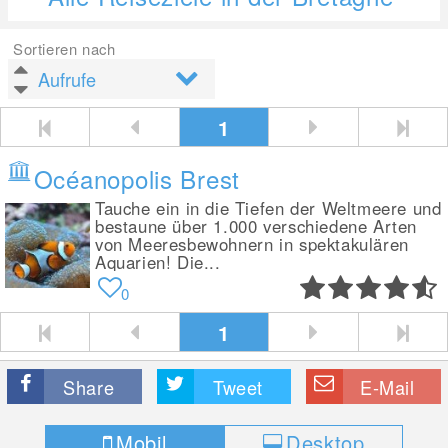
Sortieren nach
1
Océanopolis Brest
Tauche ein in die Tiefen der Weltmeere und
bestaune über 1.000 verschiedene Arten
von Meeresbewohnern in spektakulären
Aquarien! Die...
0
1
Share
Tweet
E-Mail
Mobil
Desktop