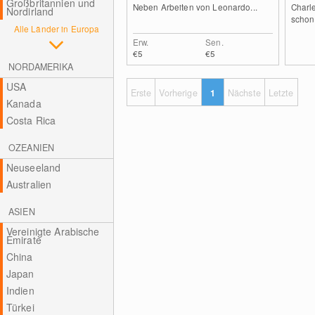
Großbritannien und
Neben Arbeiten von Leonardo...
Charle
Nordirland
schon 
Alle Länder in Europa
Erw.
Sen.
€5
€5
NORDAMERIKA
USA
Erste
Vorherige
1
Nächste
Letzte
Kanada
Costa Rica
OZEANIEN
Neuseeland
Australien
ASIEN
Vereinigte Arabische
Emirate
China
Japan
Indien
Türkei