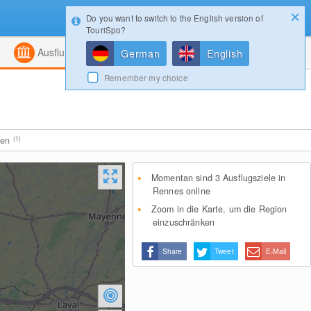
Do you want to switch to the English version of
Konfigurator
Gewinnspiele
Login
TouriSpo?
ht
Kombiniert
Magazin
Ausflugsziele
German
English
Remember my choice
ten
(1)
Momentan sind 3 Ausflugsziele in
Rennes online
Zoom in die Karte, um die Region
einzuschränken
Share
Tweet
E-Mail