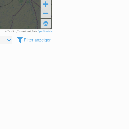
© TouriSpo, Thunderforest, Data:
OpenStreetMap
Filter anzeigen