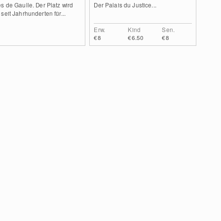
s de Gaulle. Der Platz wird
Der Palais du Justice...
seit Jahrhunderten für...
Erw.
Kind
Sen.
€8
€6.50
€8