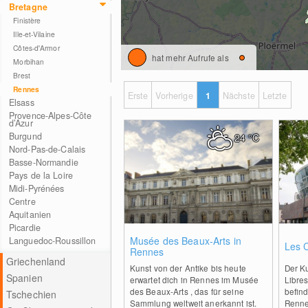
Bretagne
Finistère
Ille-et-Vilaine
Côtes-d'Armor
hat mehr Aufrufe als
Morbihan
Brest
Rennes
Erste
Vorherige
1
Nächste
Letzte
Elsass
Provence-Alpes-Côte
d’Azur
Burgund
24
°C
Nord-Pas-de-Calais
Basse-Normandie
Pays de la Loire
Midi-Pyrénées
Centre
Aquitanien
Picardie
0
Musée des Beaux-Arts in
Languedoc-Roussillon
Les 
Rennes
Griechenland
Kunst von der Antike bis heute
Der K
Spanien
erwartet dich in Rennes im Musée
Libre
des Beaux-Arts , das für seine
befind
Tschechien
Sammlung weltweit anerkannt ist.
Renne