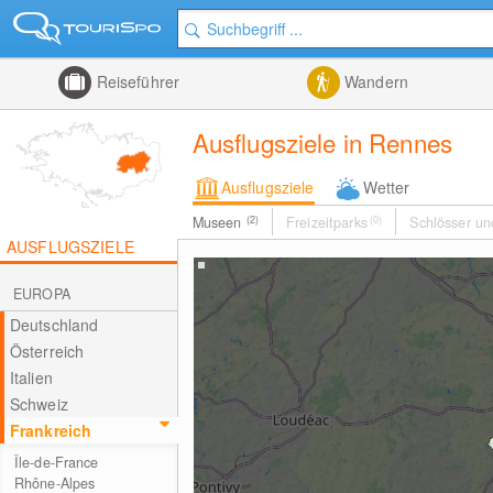
Reiseführer
Wandern
Ausflugsziele in Rennes
Ausflugsziele
Wetter
Museen
(2)
Freizeitparks
(0)
Schlösser un
AUSFLUGSZIELE
EUROPA
Deutschland
Österreich
Italien
Schweiz
Frankreich
Île-de-France
Rhône-Alpes