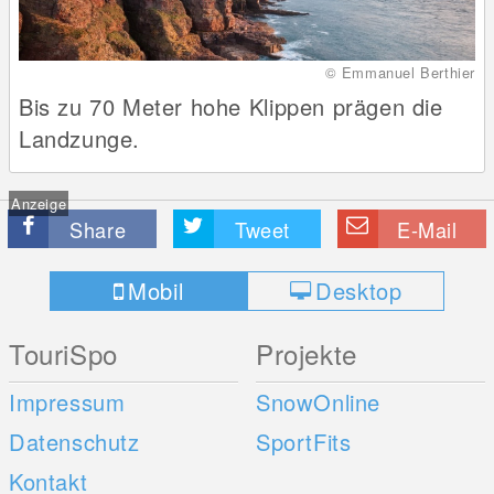
© Emmanuel Berthier
Bis zu 70 Meter hohe Klippen prägen die
Landzunge.
Anzeige
Share
Tweet
E-Mail
Mobil
Desktop
TouriSpo
Projekte
Impressum
SnowOnline
Datenschutz
SportFits
Kontakt