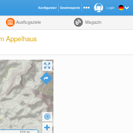
Konfigurator
Gewinnspiele
Login
ht
Kombiniert
Ausflugsziele
Magazin
um Appelhaus
722
m