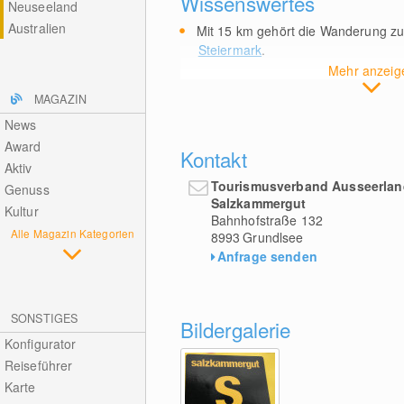
Wissenswertes
Neuseeland
Australien
Mit 15
km
gehört die Wanderung z
Steiermark
.
Mehr anzeig
MAGAZIN
News
Award
Kontakt
Aktiv
Tourismusverband Ausseerlan
Genuss
Salzkammergut
Kultur
Bahnhofstraße 132
Alle Magazin Kategorien
8993
Grundlsee
Anfrage senden
SONSTIGES
Bildergalerie
Konfigurator
Reiseführer
Karte