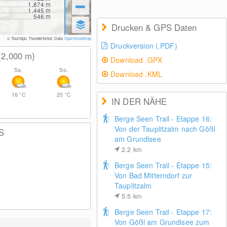
1,874
m
1,445
m
546
m
Drucken & GPS Daten
© TouriSpo, Thunderforest, Data:
OpenStreetMap
Druckversion (.PDF)
(2,000
m
)
Download .GPX
Sa.
So.
Download .KML
16
°C
20
°C
IN DER NÄHE
Berge Seen Trail - Etappe 16:
Von der Tauplitzalm nach Gößl
S
am Grundlsee
2.2
km
Berge Seen Trail - Etappe 15:
Von Bad Mitterndorf zur
Tauplitzalm
5.5
km
Berge Seen Trail - Etappe 17:
Von Gößl am Grundlsee zum