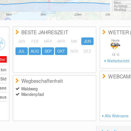
Max:
Aufstieg:
Abstieg:
6km
9km
12km
15km
BESTE JAHRESZEIT
WETTER
Heute
JAN
FEB
MÄR
APR
MAI
JUN
JUL
AUG
SEP
OKT
NOV
DEZ
15
°C
ttel
Wetterbericht
1
km
WEBCAM
 Std
Wegbeschaffenheit
lsee
Waldweg
Wanderpfad
haus
Alle Webcams