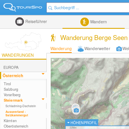
Reiseführer
Wandern
Wanderung Berge Seen T
Wanderung
Wanderwetter
We
WANDERUNGEN
EUROPA
Österreich
Tirol
Salzburg
Vorarlberg
Steiermark
Schladming-Dachstein
Ausseerland -
Salzkammergut
Kärnten
HÖHENPROFIL
Oberösterreich
2250m