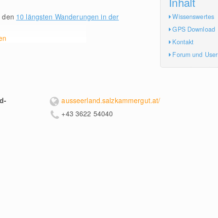
Inhalt
u den
10 längsten Wanderungen in der
Wissenswertes
GPS Download
en
Kontakt
Forum und Use
d-
ausseerland.salzkammergut.at/
+43 3622 54040