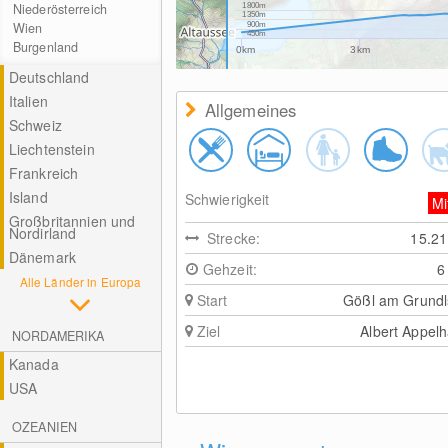
Niederösterreich
1800m
1350m
Wien
900m
450m
Burgenland
0km
3km
Deutschland
Italien
Allgemeines
Schweiz
Liechtenstein
Frankreich
Island
Schwierigkeit
Mi
Großbritannien und
Nordirland
Strecke:
15.2
Dänemark
Gehzeit:
6
Alle Länder in Europa
Start
Gößl am Grund
Ziel
Albert Appel
NORDAMERIKA
Kanada
USA
OZEANIEN