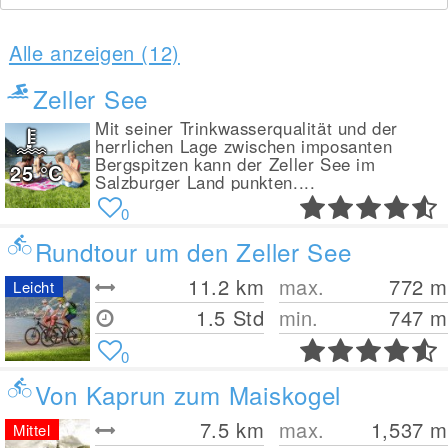
Alle anzeigen (12)
Zeller See
Mit seiner Trinkwasserqualität und der
herrlichen Lage zwischen imposanten
Bergspitzen kann der Zeller See im
25
°C
Salzburger Land punkten....
0
Rundtour um den Zeller See
11.2
km
max.
772
m
Leicht
1.5 Std
min.
747
m
0
Von Kaprun zum Maiskogel
7.5
km
max.
1,537
m
Mittel