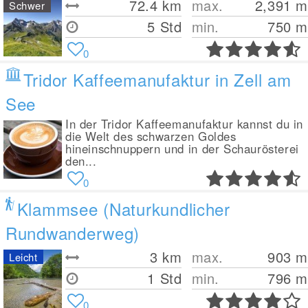
72.4
km
max.
2,391
m
Schwer
5 Std
min.
750
m
0
Tridor Kaffeemanufaktur in Zell am
See
In der Tridor Kaffeemanufaktur kannst du in
die Welt des schwarzen Goldes
hineinschnuppern und in der Schaurösterei
den...
0
Klammsee (Naturkundlicher
Rundwanderweg)
3
km
max.
903
m
Leicht
1 Std
min.
796
m
0