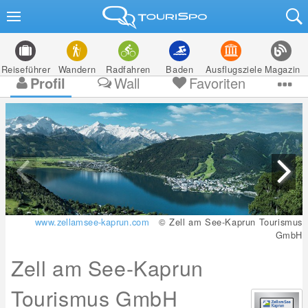
Reiseführer
Wandern
Radfahren
Baden
Ausflugsziele
Magazin
Profil
Wall
Favoriten
www.zellamsee-kaprun.com
© Zell am See-Kaprun Tourismus
GmbH
Zell am See-Kaprun
Tourismus GmbH