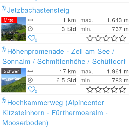
Jetzbachastensteig
11
km
max.
1,643
m
Mittel
3 Std
min.
767
m
0
Höhenpromenade - Zell am See /
Sonnalm / Schmittenhöhe / Schüttdorf
17
km
max.
1,961
m
Schwer
6.5 Std
min.
783
m
0
Hochkammerweg (Alpincenter
Kitzsteinhorn - Fürthermoaralm -
Mooserboden)