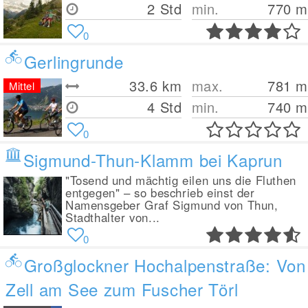
2 Std
min.
770
m
0
Gerlingrunde
33.6
km
max.
781
m
Mittel
4 Std
min.
740
m
0
Sigmund-Thun-Klamm bei Kaprun
"Tosend und mächtig eilen uns die Fluthen
entgegen" – so beschrieb einst der
Namensgeber Graf Sigmund von Thun,
Stadthalter von...
0
Großglockner Hochalpenstraße: Von
Zell am See zum Fuscher Törl