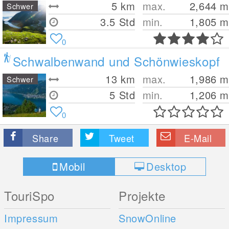
5
km
max.
2,644
m
Schwer
3.5 Std
min.
1,805
m
0
Schwalbenwand und Schönwieskopf
13
km
max.
1,986
m
Schwer
5 Std
min.
1,206
m
0
Share
Tweet
E-Mail
Mobil
Desktop
TouriSpo
Projekte
Impressum
SnowOnline