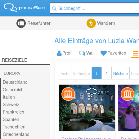
Reiseführer
Wandern
Alle Einträge von Luzia Wa
Profil
Wall
Favoriten
REISEZIELE
EUROPA
Erste
Vorherige
1
2
Nächste
Letz
Deutschland
Österreich
29
°C
Italien
Schweiz
Frankreich
Spanien
Tschechien
Griechenland
0