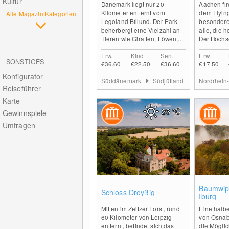
Kultur
Dänemark liegt nur 20
Aachen fin
Kilometer entfernt vom
dem Flyin
Alle Magazin Kategorien
Legoland Billund. Der Park
besondere
beherbergt eine Vielzahl an
alle, die 
Tieren wie Giraffen, Löwen,...
Der Hochse
Erw.
Kind
Sen.
Erw.
SONSTIGES
€36.60
€22.50
€36.60
€17.50
Konfigurator
Süddänemark
Südjütland
Nordrhein
Reiseführer
Karte
23
°C
Gewinnspiele
Umfragen
0
Baumwipf
Schloss Droyßig
Iburg
Mitten im Zeitzer Forst, rund
Eine halb
60 Kilometer von Leipzig
von Osnabr
entfernt, befindet sich das
die Möglic