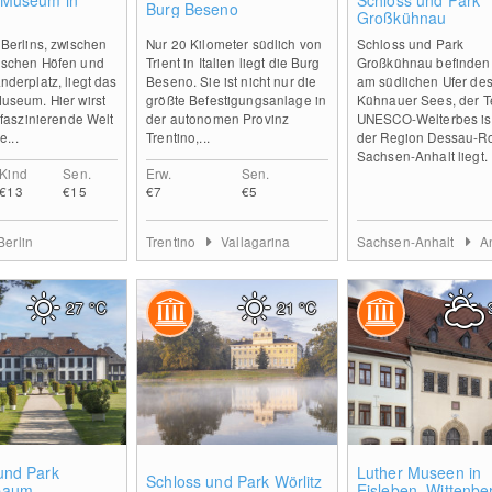
 Museum in
Schloss und Park
Burg Beseno
Großkühnau
Berlins, zwischen
Nur 20 Kilometer südlich von
Schloss und Park
schen Höfen und
Trient in Italien liegt die Burg
Großkühnau befinden 
derplatz, liegt das
Beseno. Sie ist nicht nur die
am südlichen Ufer de
useum. Hier wirst
größte Befestigungsanlage in
Kühnauer Sees, der Te
 faszinierende Welt
der autonomen Provinz
UNESCO-Welterbes ist
e...
Trentino,...
der Region Dessau-Ro
Sachsen-Anhalt liegt. 
Kind
Sen.
Erw.
Sen.
€13
€15
€7
€5
Berlin
Trentino
Vallagarina
Sachsen-Anhalt
Anhalt
27
°C
21
°C
0
0
und Park
Luther Museen in
Schloss und Park Wörlitz
baum
Eisleben, Wittenbe