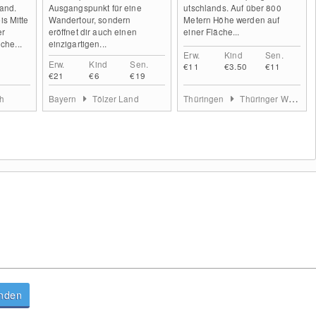
and.
Ausgangspunkt für eine
utschlands. Auf über 800
s Mitte
Wandertour, sondern
Metern Höhe werden auf
er
eröffnet dir auch einen
einer Fläche...
che...
einzigartigen...
Erw.
Kind
Sen.
Erw.
Kind
Sen.
€11
€3.50
€11
€21
€6
€19
h
Bayern
Tölzer Land
Thüringen
Thüringer Wald
anden