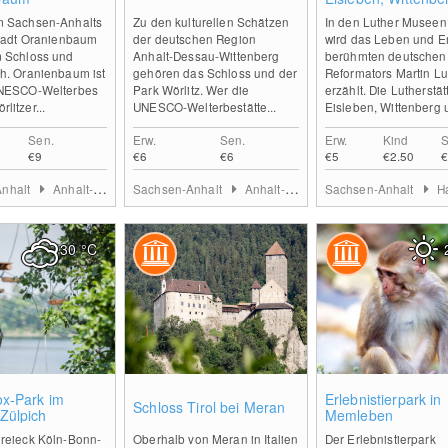
Mansfeld
m Sachsen-Anhalts
Zu den kulturellen Schätzen
In den Luther Museen
Stadt Oranienbaum
der deutschen Region
wird das Leben und E
m Schloss und
Anhalt-Dessau-Wittenberg
berühmten deutschen
h. Oranienbaum ist
gehören das Schloss und der
Reformators Martin Lu
UNESCO-Welterbes
Park Wörlitz. Wer die
erzählt. Die Lutherstät
litzer...
UNESCO-Welterbestätte...
Eisleben, Wittenberg u
Sen.
Erw.
Sen.
Erw.
Kind
S
€9
€6
€6
€5
€2.50
€
Anhalt
Anhalt-Dessau-Wittenberg
Sachsen-Anhalt
Anhalt-Dessau-Wittenberg
Sachsen-Anhalt
Harz (S
30
°C
0
0
ox-Park im
Erlebnistierpark in
Schloss Tirol bei Meran
Zülpich
Memleben
dreieck Köln-Bonn-
Oberhalb von Meran in Italien
Der Erlebnistierpark