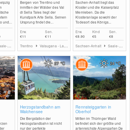
eipzig
Bergen von Trentino und
Sachen-Anhalt liegt das
en
inmitten der Wälder des Val
Kloster und die Kaiserpfalz
Fläche
di Sella Tales liegt der
Memleben. Da die
etern
Kunstpark Arte Sella. Seinen
Klosteranlage sowohl der
 und...
Ursprung findet die...
Todesort des Königs...
Erw.
Sen.
Erw.
Kind
Sen.
0
€11
€11
€8.90
€5
€8
e-Unstrut
Trentino
Valsugana - Lagorai
Sachsen-Anhalt
Saale-Unstrut
23
°C
27
°C
24
°C
0
0
0
Herzogstandbahn am
Rennsteiggarten in
Walchensee
Oberhof
Die Bergstation der
Mitten im Thüringer Wald
erzen
Herzogstandbahn ist nicht
befindet sich der größte und
der
nur der perfekte
artenreichste Alpengarten De