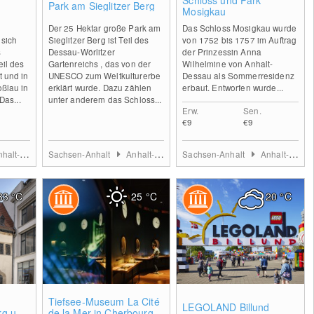
Schloss und Park
Park am Sieglitzer Berg
Mosigkau
Der 25 Hektar große Park am
Das Schloss Mosigkau wurde
sich
Sieglitzer Berg ist Teil des
von 1752 bis 1757 im Auftrag
s
Dessau-Wörlitzer
der Prinzessin Anna
il des
Gartenreichs , das von der
Wilhelmine von Anhalt-
 und in
UNESCO zum Weltkulturerbe
Dessau als Sommerresidenz
ßlau in
erklärt wurde. Dazu zählen
erbaut. Entworfen wurde...
Das...
unter anderem das Schloss...
Erw.
Sen.
€9
€9
-Dessau-Wittenberg
Sachsen-Anhalt
Anhalt-Dessau-Wittenberg
Sachsen-Anhalt
Anhalt-Dessau-Wittenberg
33
°C
25
°C
20
°C
0
0
0
Tiefsee-Museum La Cité
LEGOLAND Billund
rg und
de la Mer in Cherbourg