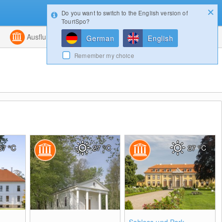
Do you want to switch to the English version of
Konfigurator
Gewinnspiele
Login
TouriSpo?
ht
Kombiniert
Ausflugsziele
Magazin
German
English
Remember my choice
27
°C
27
°C
27
°C
0
0
0