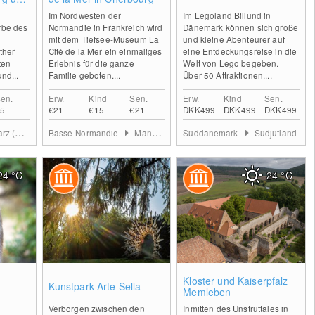
Im Nordwesten der
Im Legoland Billund in
rbe des
Normandie in Frankreich wird
Dänemark können sich große
mit dem Tiefsee-Museum La
und kleine Abenteurer auf
ther
Cité de la Mer ein einmaliges
eine Entdeckungsreise in die
ten
Erlebnis für die ganze
Welt von Lego begeben.
nd...
Familie geboten....
Über 50 Attraktionen,...
en.
Erw.
Kind
Sen.
Erw.
Kind
Sen.
5
€21
€15
€21
DKK499
DKK499
DKK499
achsen-Anhalt)
Basse-Normandie
Manche
Süddänemark
Südjütland
24
°C
24
°C
0
0
0
Kloster und Kaiserpfalz
Kunstpark Arte Sella
Memleben
Verborgen zwischen den
Inmitten des Unstruttales in