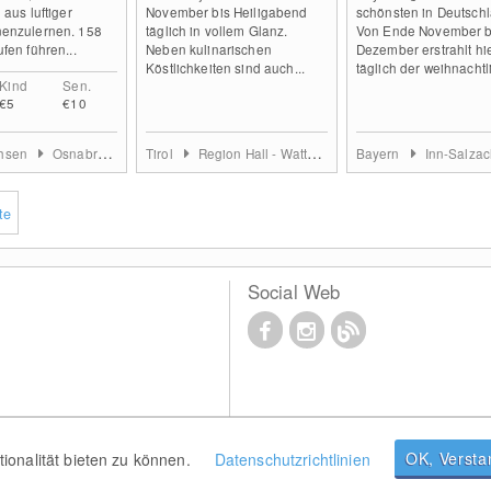
 aus luftiger
November bis Heiligabend
schönsten in Deutschl
enzulernen. 158
täglich in vollem Glanz.
Von Ende November bi
fen führen...
Neben kulinarischen
Dezember erstrahlt hi
Köstlichkeiten sind auch...
täglich der weihnachtli
Kind
Sen.
€5
€10
chsen
Osnabrücker Land
Tirol
Region Hall - Wattens
Bayern
Inn-Salzac
te
Social Web
OK, Verst
onalität bieten zu können.
Datenschutzrichtlinien