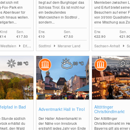
det sich mit
liegt auf dem Burghügel das
Memleben zwischen L
g-Fox-Park ein
Schloss Tirol. Es ist nicht nur
und Erfurt bietet sein
s Abenteuer für
ein bedeutendes
Besuchern auf einer 
hoch hinaus wollen.
Wahrzeichen in Südtirol ,
von 35'000 Quadratm
ilgarten...
sondern...
eine Mischung aus Zoo
Kind
Sen.
Erw.
Sen.
Erw.
Sen.
€14
€17.50
€10
€7.50
€22.90
€21.9
-Westfalen
Eifel & Aachen
Südtirol
Meraner Land
Sachsen-Anhalt
Saal
28
°C
30
°C
0
0
elpfad in Bad
Altöttinger
Adventmarkt Hall in Tirol
Christkindlmarkt
e Stunde südlich
Der Haller Adventsmarkt in
Der Altöttinger
ück erhältst du
der Nähe von Innsbruck
Christkindlmarkt im H
hkeit, den Wald
erstrahlt jedes Jahr von Ende
Bayerns gilt als einer 