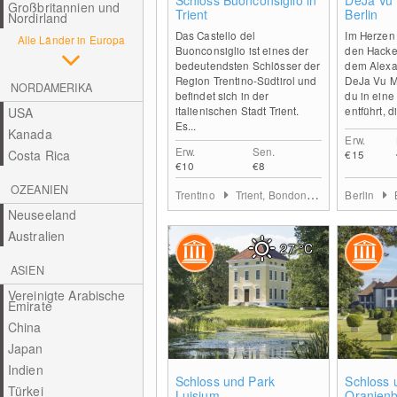
Schloss Buonconsiglio in
DeJa Vu
Großbritannien und
Trient
Berlin
Nordirland
Das Castello del
Im Herzen 
Alle Länder in Europa
Buonconsiglio ist eines der
den Hacke
bedeutendsten Schlösser der
dem Alexan
Region Trentino-Südtirol und
DeJa Vu M
NORDAMERIKA
befindet sich in der
du in eine
italienischen Stadt Trient.
entführt, di
USA
Es...
Kanada
Erw.
Erw.
Sen.
Costa Rica
€15
€10
€8
OZEANIEN
Trentino
Trient, Bondone, Valle dei Laghi, Rotaliana
Berlin
Neuseeland
Australien
27
°C
ASIEN
Vereinigte Arabische
Emirate
China
Japan
Indien
0
Schloss und Park
Schloss 
Türkei
Luisium
Oranien