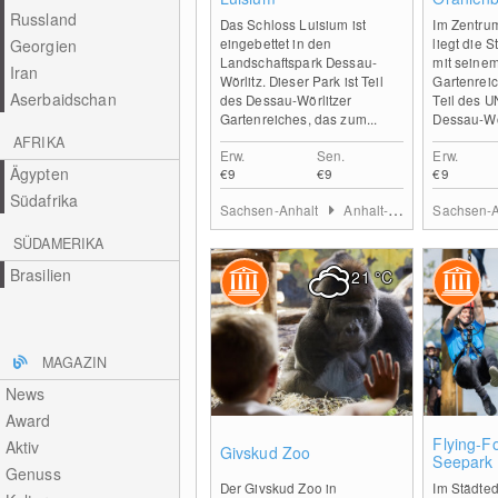
Russland
Das Schloss Luisium ist
Im Zentru
eingebettet in den
liegt die 
Georgien
Landschaftspark Dessau-
mit seine
Iran
Wörlitz. Dieser Park ist Teil
Gartenreic
Aserbaidschan
des Dessau-Wörlitzer
Teil des 
Gartenreiches, das zum...
Dessau-Wör
AFRIKA
Erw.
Sen.
Erw.
Ägypten
€9
€9
€9
Südafrika
Sachsen-Anhalt
Anhalt-Dessau-Wittenberg
Sachsen-
SÜDAMERIKA
Brasilien
21
°C
MAGAZIN
News
Award
0
Flying-F
Aktiv
Givskud Zoo
Seepark 
Genuss
Der Givskud Zoo in
Im Städte