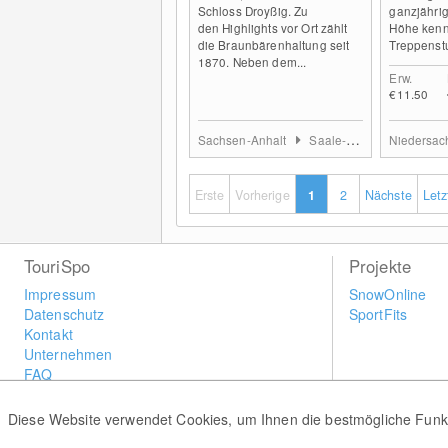
Schloss Droyßig. Zu
ganzjährig
den Highlights vor Ort zählt
Höhe kenn
die Braunbärenhaltung seit
Treppenstu
1870. Neben dem...
Erw.
€11.50
Sachsen-Anhalt
Saale-Unstrut
Niedersa
Erste
Vorherige
1
2
Nächste
Letz
TouriSpo
Projekte
Impressum
SnowOnline
Datenschutz
SportFits
Kontakt
Unternehmen
FAQ
Newsletter
Widget
Diese Website verwendet Cookies, um Ihnen die bestmögliche Funkti
Umfragen