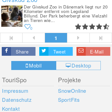
Der Givskud Zoo in Dänemark liegt nur 20
Kilometer entfernt vom Legoland
Billund. Der Park beherbergt eine Vielzahl
an Tieren wie...
0
1
Share
Tweet
E-Mail
Mobil
Desktop
TouriSpo
Projekte
Impressum
SnowOnline
Datenschutz
SportFits
Kontakt