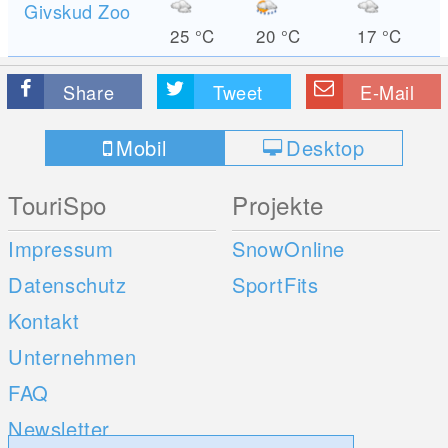
Givskud Zoo
25
°C
20
°C
17
°C
Share
Tweet
E-Mail
Mobil
Desktop
TouriSpo
Projekte
Impressum
SnowOnline
Datenschutz
SportFits
Kontakt
Unternehmen
FAQ
Newsletter