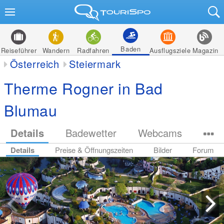
Baden
Reiseführer
Wandern
Radfahren
Ausflugsziele
Magazin
Österreich
Steiermark
Therme Rogner in Bad
Blumau
Details
Badewetter
Webcams
Details
Preise & Öffnungszeiten
Bilder
Forum