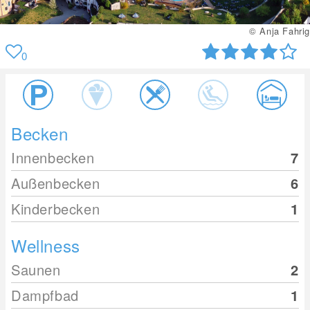
© Rogner Bad Blumau
0
Becken
Innenbecken
7
Außenbecken
6
Kinderbecken
1
Wellness
Saunen
2
Dampfbad
1