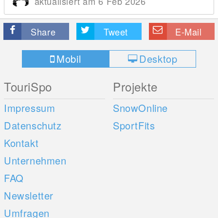
aktualisiert am 6 Feb 2026
Share
Tweet
E-Mail
Mobil
Desktop
TouriSpo
Projekte
Impressum
SnowOnline
Datenschutz
SportFits
Kontakt
Unternehmen
FAQ
Newsletter
Umfragen