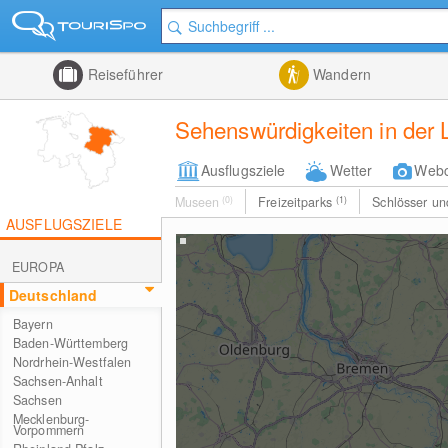
Reiseführer
Wandern
Sehenswürdigkeiten in der 
Ausflugsziele
Wetter
Web
Museen
(0)
Freizeitparks
(1)
Schlösser u
AUSFLUGSZIELE
EUROPA
Deutschland
Bayern
Baden-Württemberg
Nordrhein-Westfalen
Sachsen-Anhalt
Sachsen
Mecklenburg-
Vorpommern