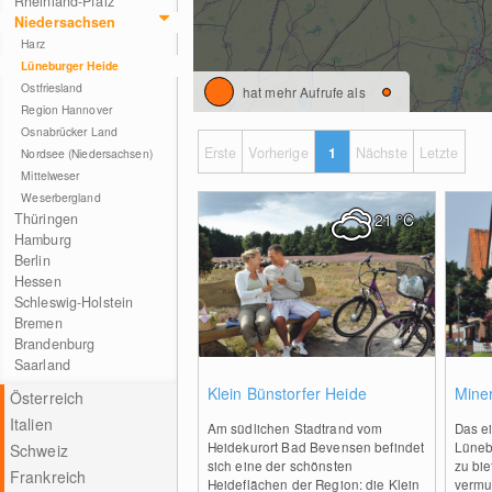
Rheinland-Pfalz
Niedersachsen
Harz
Lüneburger Heide
Ostfriesland
hat mehr Aufrufe als
Region Hannover
Osnabrücker Land
Erste
Vorherige
1
Nächste
Letzte
Nordsee (Niedersachsen)
Mittelweser
Weserbergland
Thüringen
21
°C
Hamburg
Berlin
Hessen
Schleswig-Holstein
Bremen
Brandenburg
Saarland
0
Klein Bünstorfer Heide
Mine
Österreich
Italien
Am südlichen Stadtrand vom
Das ei
Heidekurort Bad Bevensen befindet
Lüneb
Schweiz
sich eine der schönsten
zu bie
Frankreich
Heideflächen der Region: die Klein
vermu