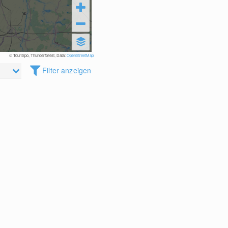
© TouriSpo, Thunderforest, Data:
OpenStreetMap
Filter anzeigen