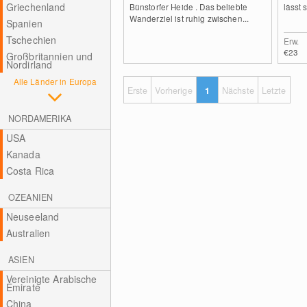
Griechenland
Bünstorfer Heide . Das beliebte
lässt s
Wanderziel ist ruhig zwischen...
Spanien
Tschechien
Erw.
€23
Großbritannien und
Nordirland
Alle Länder in Europa
Erste
Vorherige
1
Nächste
Letzte
NORDAMERIKA
USA
Kanada
Costa Rica
OZEANIEN
Neuseeland
Australien
ASIEN
Vereinigte Arabische
Emirate
China