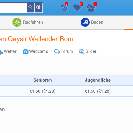
+
+
0
In
Suchen
der
Nähe
Listenansicht
Kartenansic
Radfahren
Baden
en Geysir Wallender Born
Wetter
Webcams
Forum
Bilder
e
Senioren
Jugendliche
)
€1.50 (£1.28)
€1.50 (£1.28)
en