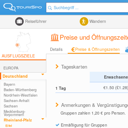
Reiseführer
Wandern
Preise und Öffnungszeit
Details
Preise & Öffnungszeiten
AUSFLUGSZIELE
Tageskarten
EUROPA
Deutschland
Erwachsen
Bayern
€1.50 (£1.28
1 Tag
Baden-Württemberg
Nordrhein-Westfalen
Sachsen-Anhalt
Anmerkungen & Vergünstigung
Sachsen
Mecklenburg-
Gruppen zahlen 1,20 € pro Person.
Vorpommern
Rheinland-Pfalz
Ermäßigung für Gruppen
Eifel