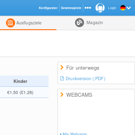
Konfigurator
Gewinnspiele
Login
ht
Kombiniert
Magazin
Ausflugsziele
Für unterwegs
Druckversion (.PDF)
Kinder
€1.50 (£1.28)
WEBCAMS
Alle Webcams