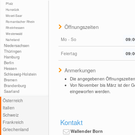
Pfalz
Hunsrück
Mosel-Saar
Romantischer Rhein
Öffnungszeiten
Rheinhessen
Westerwald
Mo - So
09:0
Naheland
Niedersachsen
Thüringen
Feiertag
09:0
Hamburg
Berlin
Hessen
Anmerkungen
Schleswig-Holstein
Die angegebenen Öffnungszeiten g
Bremen
Von November bis März ist der Gey
Brandenburg
eingeworfen werden.
Saarland
Österreich
Italien
Schweiz
Kontakt
Frankreich
Griechenland
Wallender Born