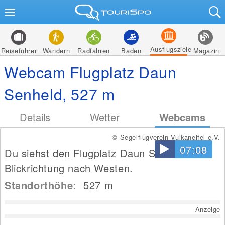
Ausflugsziele
Reiseführer
Wandern
Radfahren
Baden
Magazin
Webcam Flugplatz Daun
Senheld, 527 m
Details
Wetter
Webcams
© Segelflugverein Vulkaneifel e.V.
07:08
Du siehst den Flugplatz Daun Senheld mit
Blickrichtung nach Westen.
Standorthöhe:
527
m
Anzeige