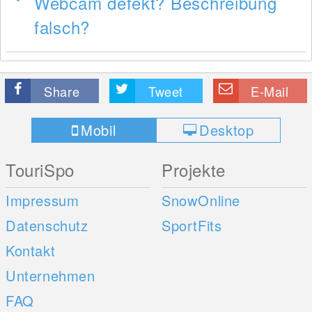
Webcam defekt? Beschreibung
falsch?
Share
Tweet
E-Mail
Mobil
Desktop
TouriSpo
Projekte
Impressum
SnowOnline
Datenschutz
SportFits
Kontakt
Unternehmen
FAQ