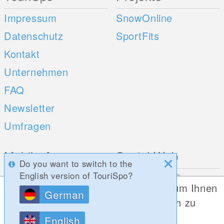
Impressum
SnowOnline
Datenschutz
SportFits
Kontakt
Unternehmen
FAQ
Newsletter
Umfragen
Mobile Apps
Social Web
Do you want to switch to the
English version of TouriSpo?
iOS
Diese Website verwendet Cookies, um Ihnen
German
Android
die bestmögliche Funktionalität bieten zu
können.
English