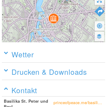
Wetter
Drucken & Downloads
Kontakt
Basilika St. Peter und
princeofpeace.me/basilica-of-saints-peter-paul-1
Paul