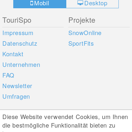
Mobil
Desktop
TouriSpo
Projekte
Impressum
SnowOnline
Datenschutz
SportFits
Kontakt
Unternehmen
FAQ
Newsletter
Umfragen
Mobile Apps
Social Web
Diese Website verwendet Cookies, um Ihnen
die bestmögliche Funktionalität bieten zu
iOS