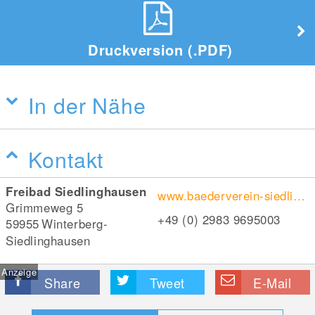
Druckversion (.PDF)
In der Nähe
Kontakt
Freibad Siedlinghausen
www.baederverein-siedlinghausen.de
Grimmeweg 5
+49 (0) 2983 9695003
59955
Winterberg-
Siedlinghausen
Anzeige
Share
Tweet
E-Mail