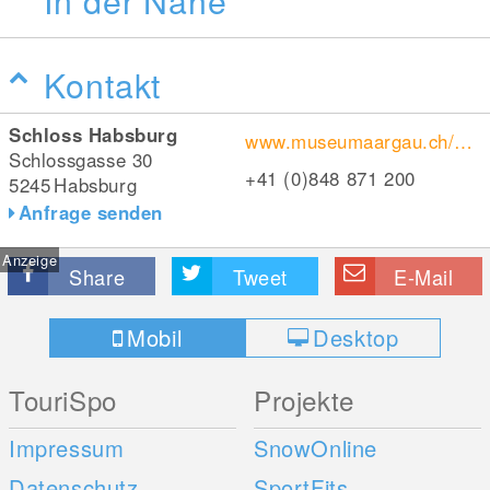
In der Nähe
Kontakt
Schloss Habsburg
www.museumaargau.ch/schloss-habsburg
Schlossgasse 30
+41 (0)848 871 200
5245
Habsburg
Anfrage senden
Anzeige
Share
Tweet
E-Mail
Mobil
Desktop
TouriSpo
Projekte
Impressum
SnowOnline
Datenschutz
SportFits