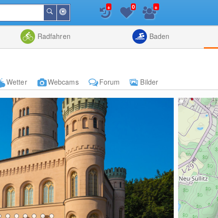
+
+
0
In
Suchen
der
Nähe
Listenansicht
Kartenansic
Radfahren
Baden
Wetter
Webcams
Forum
Bilder