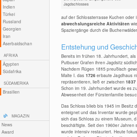
Jagdschlosses
Indien
Türkei
auf der Schlossterrasse Kuchen oder
Russland
abwechslungsreiche Aktivitäten
wie
Georgien
Spaziergänge durch die Buchenwälder
Iran
Aserbaidschan
Entstehung und Geschic
AFRIKA
Bereits im frühen 18. Jahrhundert, a
Putbuser Grafen ihren Jagdsitz südlic
Ägypten
Nachdem Rügen 18
1
5 preußisch gewo
Südafrika
Malte I. das
1726
erbaute Jagdhaus n
repräsentieren, ließ er zwischen
183
SÜDAMERIKA
Schon im 19. Jahrhundert wurde es zu
Brasilien
Abwesenheit der Fürstenfamilie besuc
Das Schloss blieb bis 1945 im Besitz 
enteignet und das Inventar wurde geplü
MAGAZIN
sich das Schloss zu einem Museum, d
News
beschäftigte. Seit den 1960er Jahren
wurde intensiv restauriert. Heute fo
Award