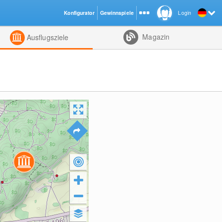
Konfigurator
Gewinnspiele
Login
ht
Kombiniert
Magazin
Ausflugsziele