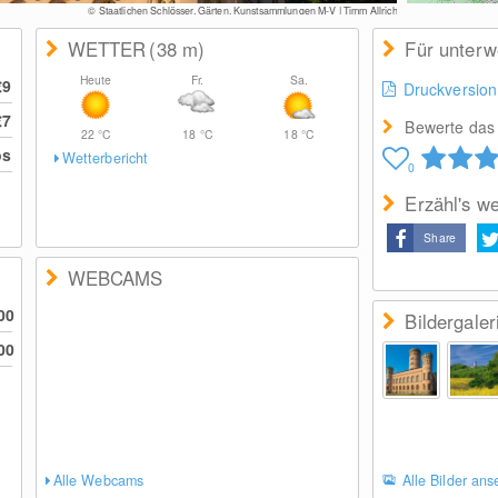
© Staatlichen Schlösser, Gärten, Kunstsammlungen M-V | Timm Allrich
WETTER
(38
m
)
Für unter
Heute
Fr.
Sa.
€9
Druckversion
€7
Bewerte das 
22
°C
18
°C
18
°C
os
Wetterbericht
0
Erzähl's we
Share
WEBCAMS
00
Bildergaler
00
Alle Webcams
Alle Bilder an