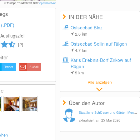
© Staatlichen Schlösser, Gärten, Kunstsammlungen
© TouriSpo, Thunderforest, Data:
OpenStreetMap
wegs
IN DER NÄHE
 (.PDF)
Ostseebad Binz
2.6
km
Ausflugsziel
Ostseebad Sellin auf Rügen
(2)
4.7
km
iter
Karls Erlebnis-Dorf Zirkow auf
Rügen
Tweet
E-Mail
5
km
Alle anzeigen
ie
Über den Autor
Staatliche Schlösser und Gärten Mecklenburg-Vorpommern
aktualisiert am 25 Mar 2026
sehen