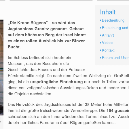
Inhalt
Beschreibung
„Die Krone Rügens“ - so wird das
Entstehung und
Jagdschloss Granitz genannt. Gebaut
auf dem höchsten Berg der Insel bietet
Anfahrt
es einen tollen Ausblick bis zur Binzer
Videos
Bucht.
Kontakt
Im Schloss befindet sich heute ein
Forum und Use
Museum, das den Besuchern die
Geschichte des Hauses und der Putbuser
Fürstenfamilie zeigt. Da nach dem Zweiten Weltkrieg ein Großteil
ging, ist die
ursprüngliche Einrichtung
nur noch in Teilen vorh
diese von zeitgenössischen Ausstellungsstücken und modernen In
die Objekte nachstellen.
Das Herzstück des Jagdschlosses ist der 38 Meter hohe Mittelt
ihm ist die große freischwebende Wendeltreppe. Die
154 gussei
schrauben sich an den Innenwänden des Turms hinauf zur Aussic
|
du ein herrliches Panorama über Rügen genießen kannst.
h