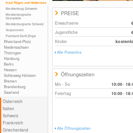
Insel Rügen und Hiddensee
Mecklenburg-Schwerin
PREISE
Mecklenburgische
Seenplatte
Erwachsene
Mecklenburgische Schweiz
Vorpommern
Jugendliche
Fischland-Darß-Zingst
Kinder
kostenl
Rheinland-Pfalz
Niedersachsen
Alle Preisinfos
Thüringen
Hamburg
Berlin
Hessen
Öffnungszeiten
Schleswig-Holstein
Bremen
Mo - So
10:00
-
18:
Brandenburg
Saarland
Feiertag
10:00
-
18:
Österreich
Italien
Schweiz
Frankreich
Alle Öffnungszeiten
Griechenland