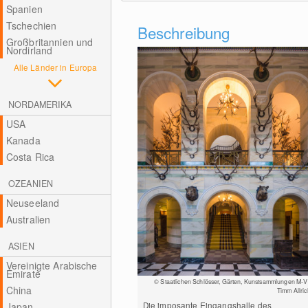
Spanien
Tschechien
Beschreibung
Großbritannien und
Nordirland
Alle Länder in Europa
NORDAMERIKA
USA
Kanada
Costa Rica
OZEANIEN
Neuseeland
Australien
ASIEN
Vereinigte Arabische
Emirate
© Staatlichen Schlösser, Gärten, Kunstsammlungen M-V 
China
Timm Allric
Die imposante Eingangshalle des
Japan