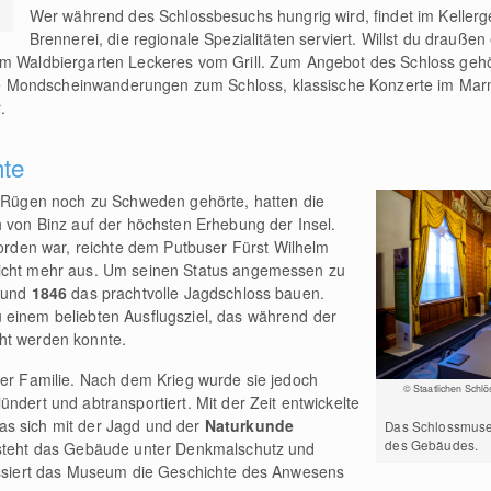
Wer während des Schlossbesuchs hungrig wird, findet im Kellerg
Brennerei, die regionale Spezialitäten serviert. Willst du drauß
 im Waldbiergarten Leckeres vom Grill. Zum Angebot des Schloss ge
 Mondscheinwanderungen zum Schloss, klassische Konzerte im Mar
.
hte
ls Rügen noch zu Schweden gehörte, hatten die
h von Binz auf der höchsten Erhebung der Insel.
rden war, reichte dem Putbuser Fürst Wilhelm
icht mehr aus. Um seinen Status angemessen zu
7
und
1846
das prachtvolle Jagdschloss bauen.
 einem beliebten Ausflugsziel, das während der
ht werden konnte.
der Familie. Nach dem Krieg wurde sie jedoch
© Staatlichen Schlö
ndert und abtransportiert. Mit der Zeit entwickelte
as sich mit der Jagd und der
Naturkunde
Das Schlossmuse
des Gebäudes.
 steht das Gebäude unter Denkmalschutz und
kussiert das Museum die Geschichte des Anwesens