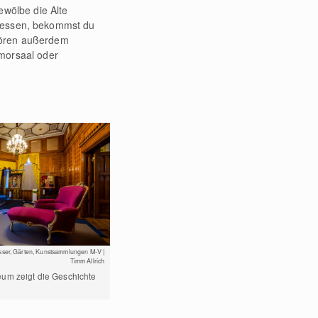
ewölbe die Alte
en essen, bekommst du
hören außerdem
morsaal oder
sser, Gärten, Kunstsammlungen M-V |
Timm Allrich
um zeigt die Geschichte