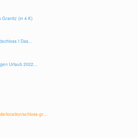
 Granitz (in 4 K)
dschloss I Das...
gen Urlaub 2022...
www.mv-schloesser.de/de/location/schloss-granitz/