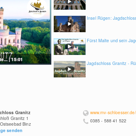
Insel Rügen: Jagdschloss
Fürst Malte und sein Jag
... | 15:01
Jagdschloss Granitz - Rü
chloss Granitz
hloß Granitz 1
0385 - 588 41 522
Ostseebad Binz
age senden