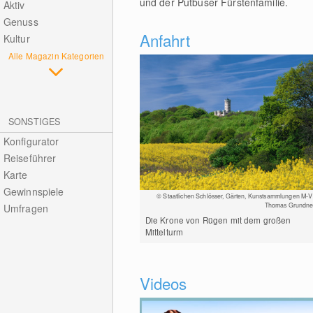
und der Putbuser Fürstenfamilie.
Aktiv
Genuss
Anfahrt
Kultur
Alle Magazin Kategorien
SONSTIGES
Konfigurator
Reiseführer
Karte
Gewinnspiele
© Staatlichen Schlösser, Gärten, Kunstsammlungen M-V 
Thomas Grundne
Umfragen
Die Krone von Rügen mit dem großen
Mittelturm
Videos