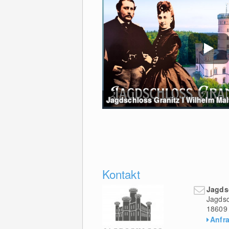
Jagdschloss Granitz I Wilhelm Malte
Kontakt
Jagds
Jagdsc
18609
Anfr