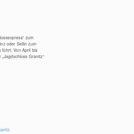
lossexpress“ zum
nz oder Sellin zum
ührt. Von April bis
z „Jagdschloss Granitz“
anitz