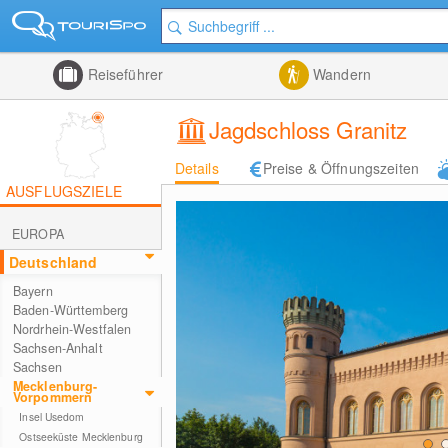
Reiseführer
Wandern
Jagdschloss Granitz
Details
Preise & Öffnungszeiten
AUSFLUGSZIELE
EUROPA
Deutschland
Bayern
Baden-Württemberg
Nordrhein-Westfalen
Sachsen-Anhalt
Sachsen
Mecklenburg-
Vorpommern
Insel Usedom
Ostseeküste Mecklenburg