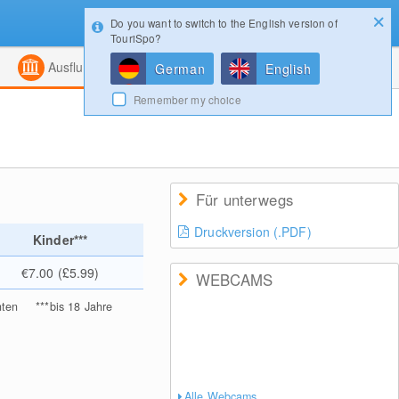
Do you want to switch to the English version of
Konfigurator
Gewinnspiele
Login
TouriSpo?
ht
Kombiniert
Magazin
Ausflugsziele
German
English
Remember my choice
Für unterwegs
Druckversion (.PDF)
Kinder***
€7.00 (£5.99)
WEBCAMS
nten
***
bis 18 Jahre
Alle Webcams