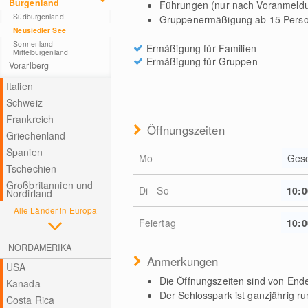
Burgenland
Führungen (nur nach Voranmeldun
Südburgenland
Gruppenermäßigung ab 15 Pers
Neusiedler See
Sonnenland
Ermäßigung für Familien
Mittelburgenland
Ermäßigung für Gruppen
Vorarlberg
Italien
Schweiz
Frankreich
Öffnungszeiten
Griechenland
Spanien
Mo
Ges
Tschechien
Großbritannien und
Di - So
10:0
Nordirland
Alle Länder in Europa
Feiertag
10:0
NORDAMERIKA
Anmerkungen
USA
Die Öffnungszeiten sind von Ende 
Kanada
Der Schlosspark ist ganzjährig ru
Costa Rica