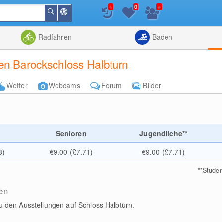
+
+
0
In
Suchen
der
Nähe
Listenansicht
Kartenansic
Radfahren
Baden
en Barockschloss Halbturn
Wetter
Webcams
Forum
Bilder
e
Senioren
Jugendliche**
8)
€9.00 (£7.71)
€9.00 (£7.71)
**
Stude
en
 zu den Ausstellungen auf Schloss Halbturn.