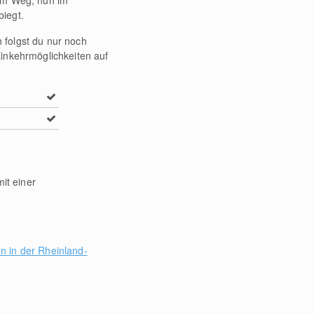
nem Weg, nun im
biegt.
 folgst du nur noch
Einkehrmöglichkeiten auf
it einer
n in der Rheinland-