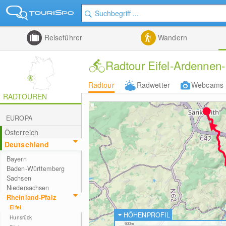
Reiseführer
Wandern
Radtour Eifel-Ardennen-
Radtour
Radwetter
Webcams
RADTOUREN
EUROPA
Österreich
Deutschland
Bayern
Baden-Württemberg
Sachsen
Niedersachsen
Rheinland-Pfalz
Eifel
HÖHENPROFIL
Hunsrück
600m