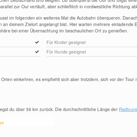
schen Deutschland und Belgien. Du überquerst die Our und folgst ei
rallel zur Our verläuft, aber schließlich in nordwestliche Richtung ab
usst im folgenden ein weiteres Mal die Autobahn überqueren. Danach
 an deinem Zielort angelangt bist. Hier warten mehrere einladende 
sphäre bei einer Übernachtung im beschaulichen Ort zu genießen.
Für Kinder geeignet
Für Hunde geeignet
Orten einkehren, es empfiehlt sich aber trotzdem, sich vor der Tour m
legst du über 36
km
zurück. Die durchschnittliche Länge der
Radtoure
en