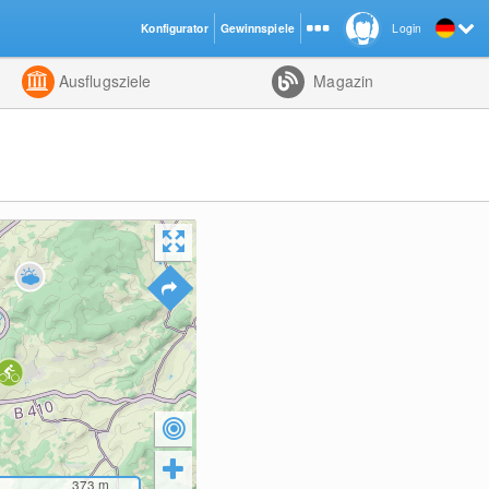
Konfigurator
Gewinnspiele
Login
ht
Kombiniert
Ausflugsziele
Magazin
373
m