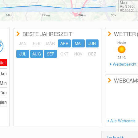
Max:
Aufstieg:
Abstieg:
14km
22km
29km
36km
BESTE JAHRESZEIT
WETTER
Heute
JAN
FEB
MÄR
APR
MAI
JUN
JUL
AUG
SEP
OKT
NOV
DEZ
23
°C
ttel
Wetterbericht
6
km
WEBCAM
 Min
Prüm
gien
Alle Webcams
Inhalt