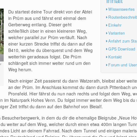
Wissenswertes
Du startest deine Tour direkt von der Abtei
Routenbeschrei
in Prüm aus und fährst erst einmal dem
Gerberweg entlang. Dieser geht
Einkehr
schließlich über in einen kleineren Weg,
Varianten
welcher parallel zur Prüm verläuft. Nach
Anfahrt zum Sta
einer kurzen Strecke triffst du dann auf die
GPS Download
B410, welche du überquerst und dem Weg
weiterhin geradeaus folgst. Die Prüm
Kontakt
schlängelt sich immer weiter rund um den
Forum und Use
r
Weg herum.
Nach einiger Zeit passierst du dann Watzerath, bleibst aber wei
an der Prüm. Im Anschluss kommst du dann durch Pittenbach und
Pronsfeld. Hier fährst du nun nach rechts und folgst dem Weg, 
 nun im Naturpark Hohes Venn. Du folgst immer weiter dem Weg bis du s
niger Zeit triffst du dann auf den Bahnhof von Bleialf.
ßes Besucherbergwerk, in dem du dir die ehemalige Bleigrube „Neue 
 du weiter auf dem Weg, welcher durch einen etwa 400m langen Tunne
rendes Licht an deinem Fahrrad. Nach dem Tunnel und einigen malerisc