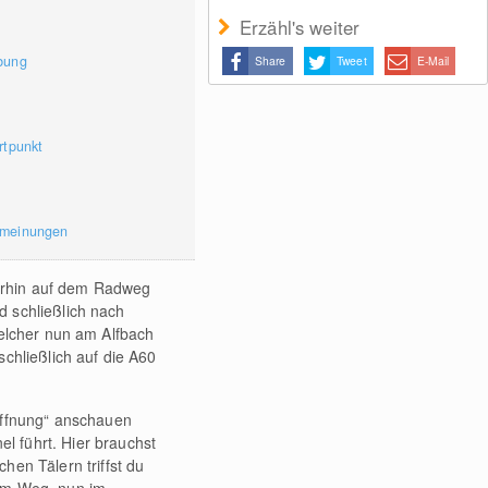
Erzähl's weiter
bung
Share
Tweet
E-Mail
rtpunkt
rmeinungen
terhin auf dem Radweg
 schließlich nach
welcher nun am Alfbach
chließlich auf die A60
Hoffnung“ anschauen
l führt. Hier brauchst
hen Tälern triffst du