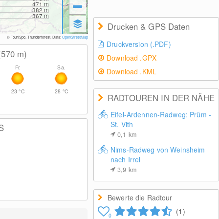
471
m
382
m
367
m
Drucken & GPS Daten
© TouriSpo, Thunderforest, Data:
OpenStreetMap
Druckversion (.PDF)
(570
m
)
Download .GPX
Fr.
Sa.
Download .KML
23
°C
28
°C
RADTOUREN IN DER NÄHE
Eifel-Ardennen-Radweg: Prüm -
St. Vith
S
0,1
km
Nims-Radweg von Weinsheim
nach Irrel
3,9
km
Bewerte die Radtour
(1)
0