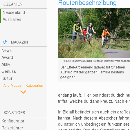
Routenbeschreibung
OZEANIEN
Neuseeland
Australien
MAGAZIN
News
Award
© Eifel Tourismus GmbH, Fotograf: intention Werbeagentu
Aktiv
Der Eifel-Ardennen-Radweg ist für einen
Genuss
Ausflug mit der ganzen Familie bestens
geeignet
Kultur
Alle Magazin Kategorien
entlang läuft. Hier befindest du dich
triffst, welche du dann kreuzt. Nach ei
In Bleialf befindet sich auch ein gro
SONSTIGES
kannst. Nach diesem Abstecher fährst
Konfigurator
du natürlich unbedingt ein funktionie
Reiseführer