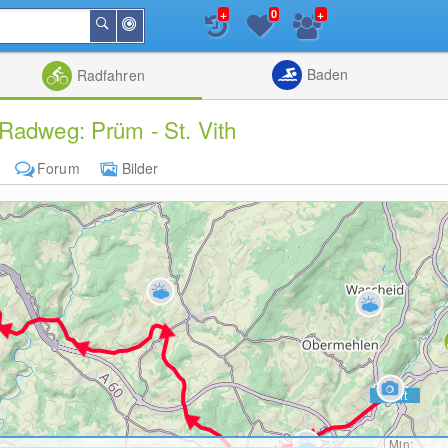
+
+
0
In
Suchen
der
Nähe
Listenansicht
Kartenansic
Baden
Radfahren
Radweg: Prüm - St. Vith
Forum
Bilder
Min: