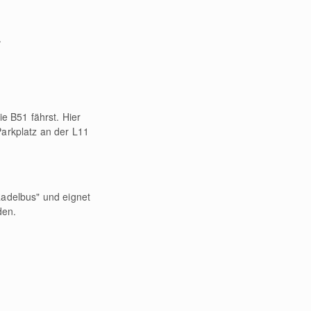
.
 B51 fährst. Hier
Parkplatz an der L11
Radelbus" und eignet
den.