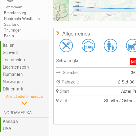
Pfalz
500m
Westerwald
400m
300m
Brandenburg
0km
7km
Nordrhein-Westfalen
Saarland
Thüringen
Allgemeines
Berlin
Italien
Schweiz
Tschechien
Schwierigkeit
Mi
Liechtenstein
Strecke:
3
Rumänien
Norwegen
Fahrzeit:
2 Std 30
Dänemark
Start
Abtei 
Alle Länder in Europa
Ziel
St. Vith / Ostbel
NORDAMERIKA
Kanada
USA