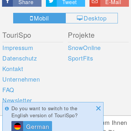
Share
Tweet
E-Mail
Mobil
Desktop
TouriSpo
Projekte
Impressum
SnowOnline
Datenschutz
SportFits
Kontakt
Unternehmen
FAQ
Newsletter
Do you want to switch to the
Umfragen
English version of TouriSpo?
Diese Website verwendet Cookies, um Ihnen
German
Mobile Apps
Social Web
die bestmögliche Funktionalität bieten zu