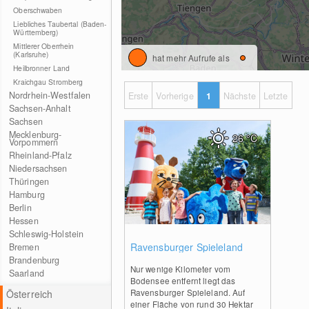
Oberschwaben
Liebliches Taubertal (Baden-
Württemberg)
Mittlerer Oberrhein
(Karlsruhe)
hat mehr Aufrufe als
Heilbronner Land
Kraichgau Stromberg
Nordrhein-Westfalen
Erste
Vorherige
1
Nächste
Letzte
Sachsen-Anhalt
Sachsen
Mecklenburg-
26
°C
Vorpommern
Rheinland-Pfalz
Niedersachsen
Thüringen
Hamburg
Berlin
Hessen
Schleswig-Holstein
0
Ravensburger Spieleland
Bremen
Brandenburg
Nur wenige Kilometer vom
Saarland
Bodensee entfernt liegt das
Ravensburger Spieleland. Auf
Österreich
einer Fläche von rund 30 Hektar