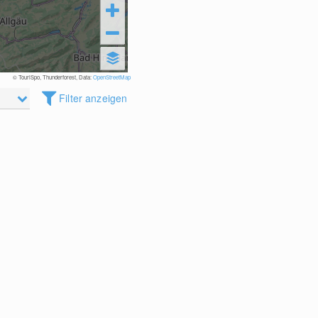
© TouriSpo, Thunderforest, Data:
OpenStreetMap
Filter anzeigen