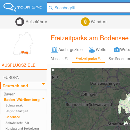
Reiseführer
Wandern
Freizeitparks am Bodensee
Ausflugsziele
Wetter
Web
Museen
(5)
Freizeitparks
(1)
Schlösser u
AUSFLUGSZIELE
EUROPA
Deutschland
Bayern
Baden-Württemberg
Schwarzwald
Region Stuttgart
Bodensee
Schwäbische Alb
Kurpfalz und Heidelberg