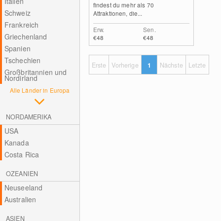
Italien
findest du mehr als 70
Schweiz
Attraktionen, die...
Frankreich
Erw.
Sen.
Griechenland
€48
€48
Spanien
Tschechien
Erste
Vorherige
1
Nächste
Letzte
Großbritannien und
Nordirland
Alle Länder in Europa
NORDAMERIKA
USA
Kanada
Costa Rica
OZEANIEN
Neuseeland
Australien
ASIEN