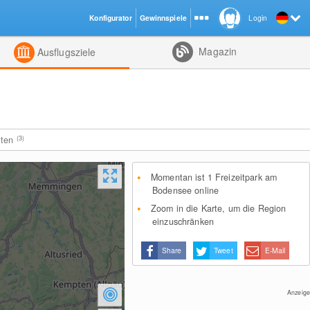
Konfigurator
Gewinnspiele
Login
ht
Kombiniert
Magazin
Ausflugsziele
iten
(3)
Momentan ist 1 Freizeitpark am
Bodensee online
Zoom in die Karte, um die Region
einzuschränken
Share
Tweet
E-Mail
Anzeige