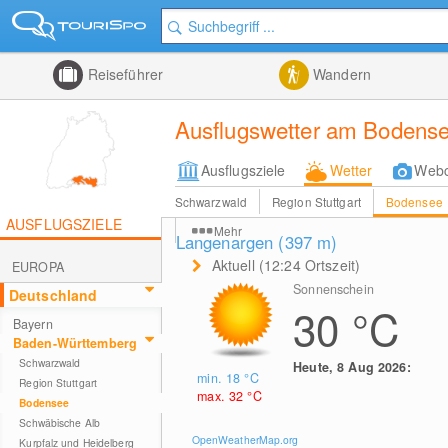
Reiseführer
Wandern
Ausflugswetter am Bodens
Ausflugsziele
Wetter
Web
Schwarzwald
Region Stuttgart
Bodensee
AUSFLUGSZIELE
Mehr
Langenargen (397
m
)
Aktuell (12:24 Ortszeit)
EUROPA
Sonnenschein
Deutschland
30
°C
Bayern
Baden-Württemberg
Schwarzwald
Heute, 8 Aug 2026:
min. 18
°C
Region Stuttgart
max. 32
°C
Bodensee
Schwäbische Alb
OpenWeatherMap.org
Kurpfalz und Heidelberg