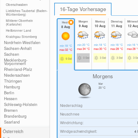
Oberschwaben
16-Tage Vorhersage
Liebliches Taubertal (Baden-
Württemberg)
Mittlerer Oberrhein
Morgen
Montag
Dienstag
Mittwoc
Heute
(Karlsruhe)
9 Aug
10 Aug
11 Aug
12 Au
8 Aug
Heilbronner Land
Kraichgau Stromberg
Nordrhein-Westfalen
min
20
°C
min
18
°C
min
18
°C
min
16
°
min
18
°C
Sachsen-Anhalt
max
34
°C
max
30
°C
max
28
°C
max
28
°
max
32
°C
Sachsen
0 Std
3 Std
3 Std
3 S
9 Std
Mecklenburg-
Vorpommern
Rheinland-Pfalz
Morgens
Niedersachsen
Thüringen
klar
Hamburg
20
°C
Berlin
Hessen
Schleswig-Holstein
Niederschlag
Bremen
Neuschnee
Brandenburg
Saarland
Windrichtung:
Österreich
Windgeschwindigkeit:
4