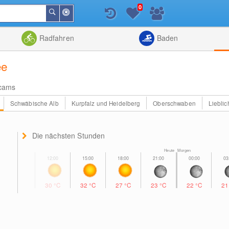
0
In
Suchen
der
Nähe
Listenansicht
Kartenansic
Radfahren
Baden
ee
cams
Schwäbische Alb
Kurpfalz und Heidelberg
Oberschwaben
Liebli
Die nächsten Stunden
Heute Morgen
30
°C
32
°C
27
°C
23
°C
22
°C
2