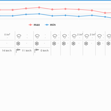
max
min
2
2
2
0
l/m
-
-
-
-
2
l/m
2
l/m
-
-
-
-
-
-
-
-
-
-
-
-
-
-
-
-
-
14
km/h
11
km/h
0
km/h