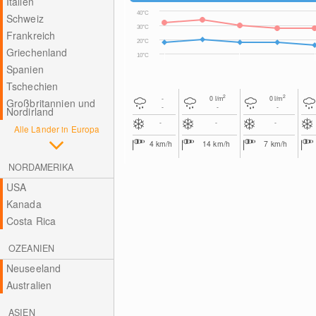
Italien
40°C
Schweiz
30°C
Frankreich
20°C
Griechenland
10°C
Spanien
Tschechien
2
2
-
0
l/m
0
l/m
Großbritannien und
-
-
-
Nordirland
-
-
-
Alle Länder in Europa
4
km/h
14
km/h
7
km/h
NORDAMERIKA
USA
Kanada
Costa Rica
OZEANIEN
Neuseeland
Australien
ASIEN