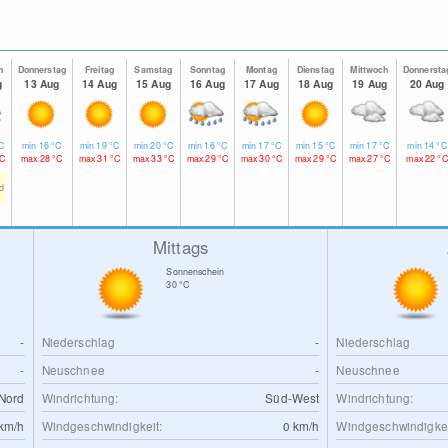
h
Donnerstag
Freitag
Samstag
Sonntag
Montag
Dienstag
Mittwoch
Donnersta
g
13 Aug
14 Aug
15 Aug
16 Aug
17 Aug
18 Aug
19 Aug
20 Aug
C
min
16
°C
min
19
°C
min
20
°C
min
16
°C
min
17
°C
min
15
°C
min
17
°C
min
14
°C
C
max
28
°C
max
31
°C
max
33
°C
max
29
°C
max
30
°C
max
29
°C
max
27
°C
max
22
°C
td
Mittags
Sonnenschein
30
°C
-
Niederschlag
-
Niederschlag
-
Neuschnee
-
Neuschnee
Nord
Windrichtung:
Süd-West
Windrichtung:
km/h
Windgeschwindigkeit:
0
km/h
Windgeschwindigkei