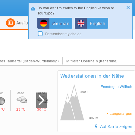
Do you want to switch to the English version of
Konfigurator
Gewinnspiele
Login
TouriSpo?
ht
Kombiniert
Magazin
Ausflugsziele
German
English
Remember my choice
ches Taubertal (Baden-Württemberg)
Mittlerer Oberrhein (Karlsruhe)
Wetterstationen in der Nähe
Emmingen Witthoh
860
m
1
°C
23
°C
30
°C
34
°C
31
°C
24
°C
20
°C
Langenargen
397
m
Auf Karte zeigen