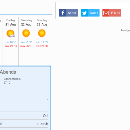
Share
Tweet
E-Mail
g
Freitag
Samstag
Sonntag
21 Aug
22 Aug
23 Aug
Anzeige
min
10
°C
min
11
°C
min
12
°C
max
23
°C
max
26
°C
max
24
°C
Abends
Sonnenschein
27
°C
-
-
Ost
t:
0
km/h