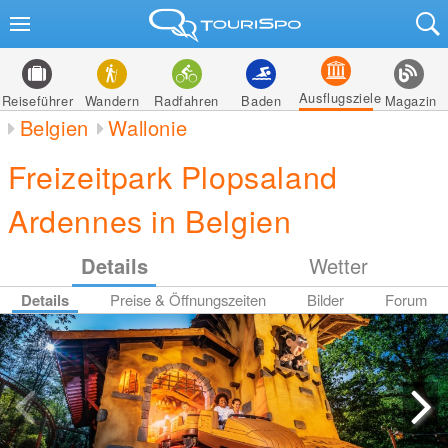
Ausflugsziele
Reiseführer
Wandern
Radfahren
Baden
Magazin
Belgien
Wallonie
Freizeitpark Plopsaland
Ardennes in Belgien
Details
Wetter
Details
Preise & Öffnungszeiten
Bilder
Forum