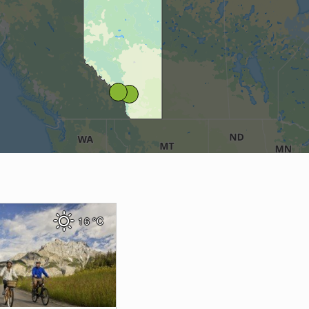
16
°C