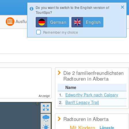
Do you want to switch to the English version of
Konfigurator
Gewinnspiele
Login
TouriSpo?
ht
Kombiniert
Ausflugsziele
Magazin
German
English
Remember my choice
Die 2 familienfreundlichsten
Radtouren in Alberta
Name
1.
Edworthy Park nach Calgary
Anzeige
2.
Banff Legacy Trail
Radtouren in Alberta
Mit Kindern
Längste