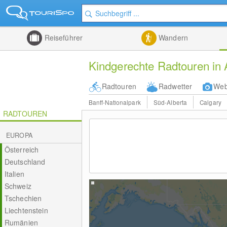
Reiseführer
Wandern
Kindgerechte Radtouren in 
Radtouren
Radwetter
We
Banff-Nationalpark
Süd-Alberta
Calgary
RADTOUREN
EUROPA
Österreich
Deutschland
Italien
Schweiz
Tschechien
Liechtenstein
Rumänien