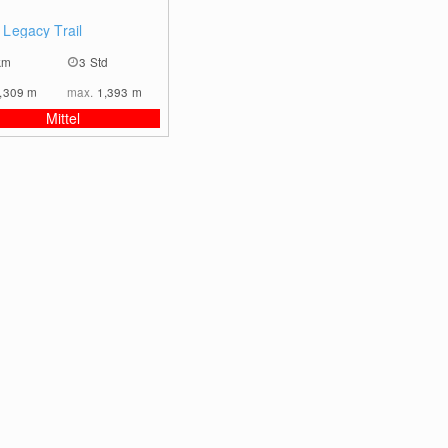
0
 Legacy Trail
km
3 Std
,309
m
max.
1,393
m
Mittel