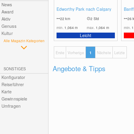
News
0
Edworthy Park nach Calgary
Banff
Award
Aktiv
22
km
2 Std
26
Genuss
min.
1,064
m
max.
1,064
m
min.
1
Kultur
Leicht
Alle Magazin Kategorien
Erste
Vorherige
1
Nächste
Letzte
Angebote & Tipps
SONSTIGES
Konfigurator
Reiseführer
Karte
Gewinnspiele
Umfragen