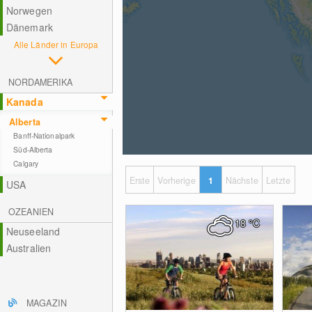
Norwegen
Dänemark
Alle Länder in Europa
NORDAMERIKA
Kanada
Alberta
Banff-Nationalpark
Süd-Alberta
Calgary
Erste
Vorherige
1
Nächste
Letzte
USA
OZEANIEN
18
°C
Neuseeland
Australien
MAGAZIN