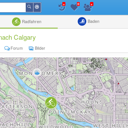
+
+
0
In
Suchen
der
Nähe
Listenansicht
Kartenansic
Baden
Radfahren
nach Calgary
Forum
Bilder