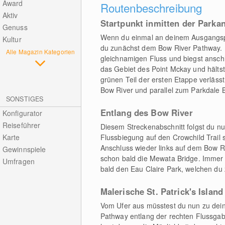
Award
Routenbeschreibung
Aktiv
Startpunkt inmitten der Parka
Genuss
Wenn du einmal an deinem Ausgangspun
Kultur
du zunächst dem Bow River Pathway. B
Alle Magazin Kategorien
gleichnamigen Fluss und biegst ansch
das Gebiet des Point Mckay und hälts
grünen Teil der ersten Etappe verläss
Bow River und parallel zum Parkdale 
SONSTIGES
Entlang des Bow River
Konfigurator
Reiseführer
Diesem Streckenabschnitt folgst du nun
Karte
Flussbiegung auf den Crowchild Trail 
Anschluss wieder links auf dem Bow Ri
Gewinnspiele
schon bald die Mewata Bridge. Immer w
Umfragen
bald den Eau Claire Park, welchen du
Malerische St. Patrick's Island
Vom Ufer aus müsstest du nun zu dein
Pathway entlang der rechten Flussgabe