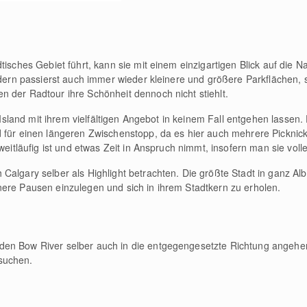
tisches Gebiet führt, kann sie mit einem einzigartigen Blick auf die N
ondern passierst auch immer wieder kleinere und größere Parkflächen,
 der Radtour ihre Schönheit dennoch nicht stiehlt.
s Island mit ihrem vielfältigen Angebot in keinem Fall entgehen lassen.
 für einen längeren Zwischenstopp, da es hier auch mehrere Picknick
 weitläufig ist und etwas Zeit in Anspruch nimmt, insofern man sie vo
algary selber als Highlight betrachten. Die größte Stadt in ganz Albe
nere Pausen einzulegen und sich in ihrem Stadtkern zu erholen.
en Bow River selber auch in die entgegengesetzte Richtung angehen 
suchen.