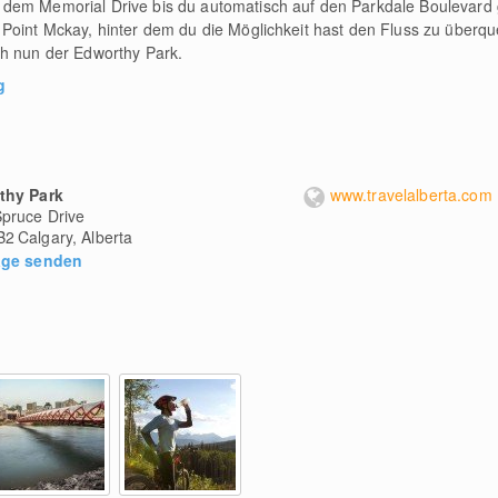
dem Memorial Drive bis du automatisch auf den Parkdale Boulevard g
Point Mckay, hinter dem du die Möglichkeit hast den Fluss zu überque
ch nun der Edworthy Park.
g
thy Park
www.travelalberta.com
pruce Drive
B2
Calgary, Alberta
age senden