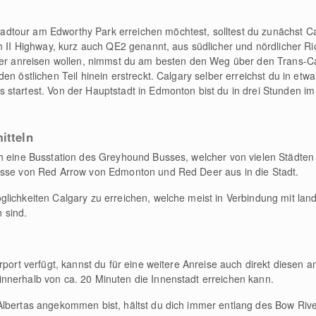
tour am Edworthy Park erreichen möchtest, solltest du zunächst Ca
h II Highway, kurz auch QE2 genannt, aus südlicher und nördlicher Ric
lber anreisen wollen, nimmst du am besten den Weg über den Trans-
en östlichen Teil hinein erstreckt. Calgary selber erreichst du in etw
startest. Von der Hauptstadt in Edmonton bist du in drei Stunden im
itteln
ch eine Busstation des Greyhound Busses, welcher von vielen Städte
usse von Red Arrow von Edmonton und Red Deer aus in die Stadt.
lichkeiten Calgary zu erreichen, welche meist in Verbindung mit land
 sind.
port verfügt, kannst du für eine weitere Anreise auch direkt diesen an
nnerhalb von ca. 20 Minuten die Innenstadt erreichen kann.
lbertas angekommen bist, hältst du dich immer entlang des Bow River