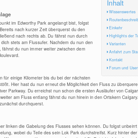
Inhalt
Wissenswertes
nlage
Routenbeschrei
kt im Edworthy Park angelangt bist, folgst
Einkehr
ereits nach kurzer Zeit überquerst du den
ließend nach rechts ab. Du fährst nun durch
Highlights der T
t dich stets am Flussufer. Nachdem du nun den
Varianten
t, fährst du nun immer weiter zwischen dem
Anfahrt zum Sta
Boulevard.
Kontakt
Forum und Use
 für einige Kilometer bis du bei der nächsten
stößt. Hier hast du nun erneut die Möglichkeit den Fluss zu überquer
ver Parkway. Du erreichst nun schon die ersten Ausläufer von Calga
eiter am Fluss entlang fährst du nun hinein in den Ortskern Calgary
 zunächst durchquerst.
er linken die Gabelung des Flusses sehen können. Du folgst unbeirr
lung, wobei du Teile des sein Lok Park durchstreifst. Kurz hinter de