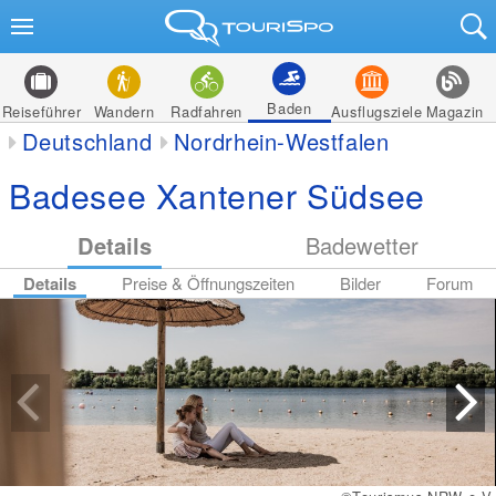
Baden
Reiseführer
Wandern
Radfahren
Ausflugsziele
Magazin
Deutschland
Nordrhein-Westfalen
Badesee Xantener Südsee
Details
Badewetter
Details
Preise & Öffnungszeiten
Bilder
Forum