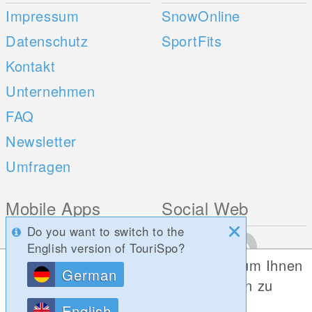
Impressum
SnowOnline
Datenschutz
SportFits
Kontakt
Unternehmen
FAQ
Newsletter
Umfragen
Mobile Apps
Social Web
Do you want to switch to the
iOS
English version of TouriSpo?
Android
Diese Website verwendet Cookies, um Ihnen
German
die bestmögliche Funktionalität bieten zu
können.
English