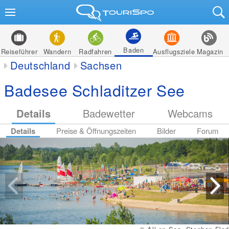
Baden
Reiseführer
Wandern
Radfahren
Ausflugsziele
Magazin
Deutschland
Sachsen
Badesee Schladitzer See
Details
Badewetter
Webcams
Details
Preise & Öffnungszeiten
Bilder
Forum