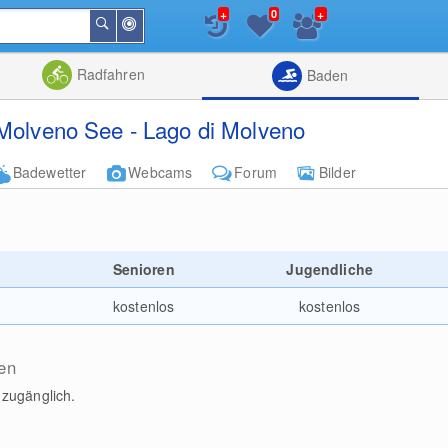
+
+
0
In
Suchen
der
Nähe
Listenansicht
Kartenansic
Radfahren
Baden
 Molveno See - Lago di Molveno
Badewetter
Webcams
Forum
Bilder
e
Senioren
Jugendliche
kostenlos
kostenlos
en
 zugänglich.