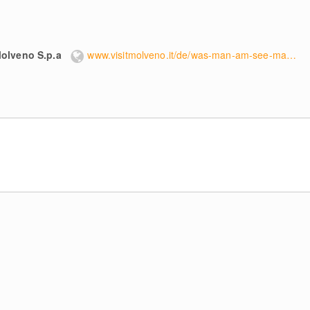
Molveno S.p.a
www.visitmolveno.it/de/was-man-am-see-machen-kann