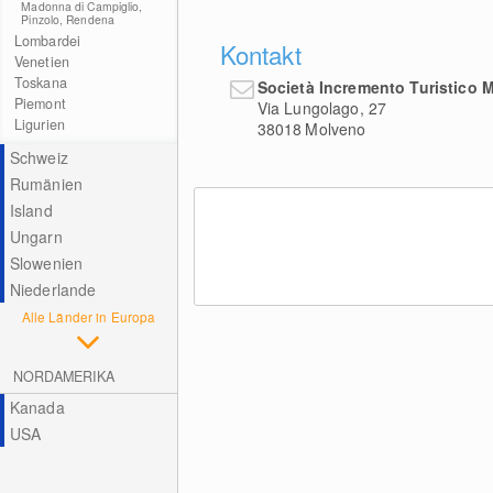
Madonna di Campiglio,
Pinzolo, Rendena
Lombardei
Kontakt
Venetien
Toskana
Società Incremento Turistico 
Piemont
Via Lungolago, 27
Ligurien
38018
Molveno
Schweiz
Rumänien
Island
Ungarn
Slowenien
Niederlande
Alle Länder in Europa
NORDAMERIKA
Kanada
USA