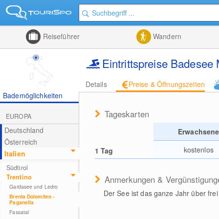
Reiseführer
Wandern
Eintrittspreise Badesee
Details
Preise & Öffnungszeiten
Bademöglichkeiten
Tageskarten
EUROPA
Deutschland
Erwachsen
Österreich
kostenlos
1 Tag
Italien
Südtirol
Trentino
Anmerkungen & Vergünstigung
Gardasee und Ledro
Der See ist das ganze Jahr über frei
Brenta Dolomiten -
Paganella
Fassatal