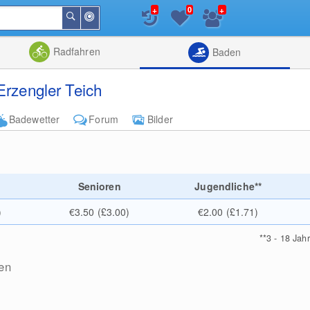
+
+
0
In
Suchen
der
Nähe
Listenansicht
Kartenansic
Radfahren
Baden
Erzengler Teich
Badewetter
Forum
Bilder
e
Senioren
Jugendliche**
)
€3.50 (£3.00)
€2.00 (£1.71)
**
3 - 18 Jah
en