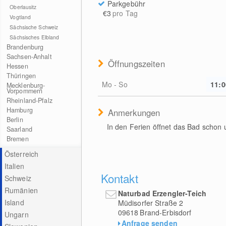
Parkgebühr
Oberlausitz
€3
pro Tag
Vogtland
Sächsische Schweiz
Sächsisches Elbland
Brandenburg
Sachsen-Anhalt
Öffnungszeiten
Hessen
Thüringen
Mo - So
11:0
Mecklenburg-
Vorpommern
Rheinland-Pfalz
Hamburg
Anmerkungen
Berlin
In den Ferien öffnet das Bad schon 
Saarland
Bremen
Österreich
Italien
Kontakt
Schweiz
Rumänien
Naturbad Erzengler-Teich
Island
Müdisorfer Straße 2
09618
Brand-Erbisdorf
Ungarn
Anfrage senden