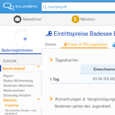
Reiseführer
Wandern
Eintrittspreise Badesee 
Details
Preise & Öffnungszeiten
Bademöglichkeiten
Tageskarten
EUROPA
Deutschland
Erwachsen
Bayern
€3.50 (£3.00
1 Tag
Baden-Württemberg
Nordrhein-Westfalen
Niedersachsen
Schleswig-Holstein
Anmerkungen & Vergünstigung
Sachsen
Erzgebirge
Studenten zahlen den Jugendtarif.
Sächsisches Burgen- und
Heideland