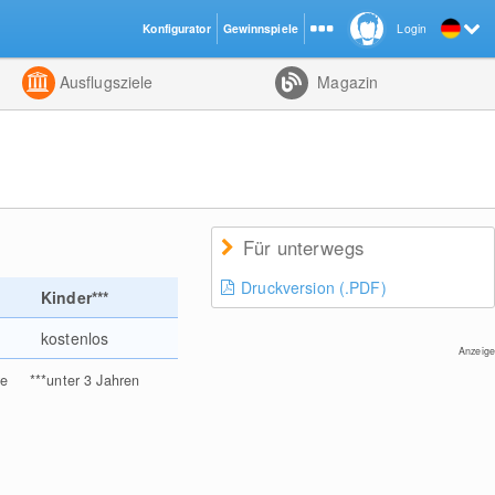
Konfigurator
Gewinnspiele
Login
ht
Kombiniert
Ausflugsziele
Magazin
Für unterwegs
Druckversion (.PDF)
Kinder***
kostenlos
Anzeige
re
***
unter 3 Jahren