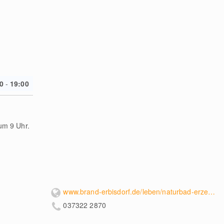
0
-
19:00
um 9 Uhr.
www.brand-erbisdorf.de/leben/naturbad-erzengler-teich/
037322 2870