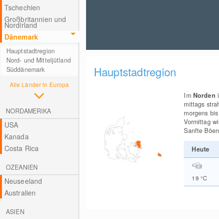
Tschechien
Großbritannien und
Nordirland
Dänemark
Hauptstadtregion
Nord- und Mitteljütland
Hauptstadtregion
Süddänemark
Alle Länder in Europa
Im
Norden
i
mittags str
NORDAMERIKA
morgens bis
Vormittag w
USA
Sanfte Böe
Kanada
Costa Rica
Heute
OZEANIEN
19
°C
Neuseeland
Australien
ASIEN