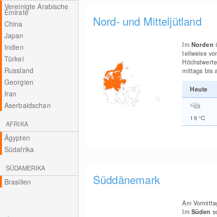
Vereinigte Arabische
Emirate
Nord- und Mitteljütland
China
Japan
Im
Norden
i
Indien
teilweise vo
Türkei
Höchstwerte
Russland
mittags bis
Georgien
Heute
Iran
Aserbaidschan
19
°C
AFRIKA
Ägypten
Südafrika
SÜDAMERIKA
Süddänemark
Brasilien
Am Vormitta
Im
Süden
sc