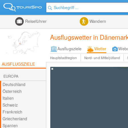
Reiseführer
Wandern
Ausflugswetter in Dänemar
Ausflugsziele
Wetter
Web
Hauptstadtregion
Nord- und Mitteljütland
AUSFLUGSZIELE
EUROPA
Deutschland
Österreich
Italien
Schweiz
Frankreich
Griechenland
Spanien