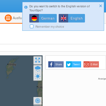
Do you want to switch to the English version of
Konfigurator
Gewinnspiele
Login
TouriSpo?
ht
Kombiniert
Magazin
Ausflugsziele
German
English
Remember my choice
Share
Tweet
E-Mail
Anzeige