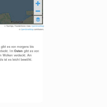
© TouriSpo, Thunderforest, Data:
OpenStreetMap
©
OpenStreetMap
contributors.
gibt es von morgens bis
rdeckt. Im
Osten
gibt es von
on Wolken verdeckt. Am
s ist es leicht bewölkt.