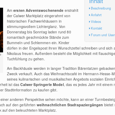
Inhalt
Beschreibung
Am
ersten Adventswochenende
erstrahlt
Anfahrt
der Calwer Marktplatz eingerahmt von
historischen Fachwerkhäusern in
Videos
stimmungsvollem Lichterglanz. Von
Kontakt
Donnerstag bis Sonntag laden rund 80
Forum und Use
romantisch geschmückte Stände zum
Bummeln und Schlemmen ein. Kinder
dürfen in der Engelspost ihren Wunschzettel schreiben und sich
Nikolaus freuen. Außerdem besteht die Möglichkeit mit flauschig
d
Tuchfühlung zu gehen.
Am Backhäusle werden in langer Tradition Bärentatzen gebacken
Zweck verkauft. Auch das Weihnachtscafé im Hermann-Hesse-Mu
seines kulinarischen und musikalischen Angebots sozialen Einri
heit ist das
Calwer Springerle Model
, das es jedes Jahr mit einem n
r Stadtinformation zu kaufen gibt.
einer anderen Perspektive sehen möchte, kann an einer Turmbesteig
uch auf den geführten
weihnachtlichen Stadtspaziergängen
bietet 
 auf den beleuchteten Marktplatz.