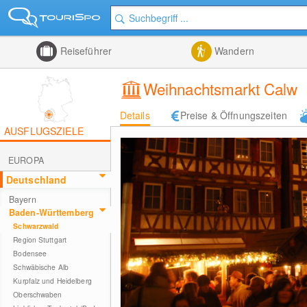
Reiseführer
Wandern
Weihnachtsmarkt Calw
Details
Preise & Öffnungszeiten
AUSFLUGSZIELE
EUROPA
Deutschland
Bayern
Baden-Württemberg
Schwarzwald
Region Stuttgart
Bodensee
Schwäbische Alb
Kurpfalz und Heidelberg
Oberschwaben