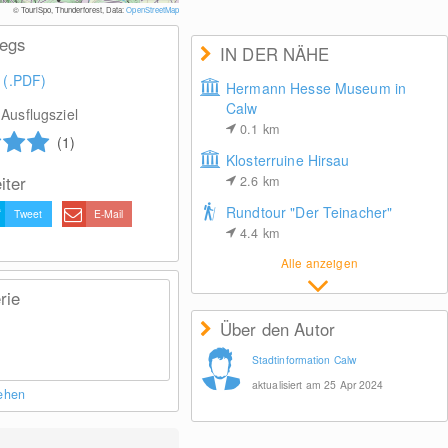
© TouriSpo, Thunderforest, Data:
OpenStreetMap
wegs
IN DER NÄHE
 (.PDF)
Hermann Hesse Museum in
Calw
Ausflugsziel
0.1
km
(1)
Klosterruine Hirsau
iter
2.6
km
Rundtour "Der Teinacher"
Tweet
E-Mail
4.4
km
Alle anzeigen
rie
Über den Autor
Stadtinformation Calw
aktualisiert am 25 Apr 2024
sehen