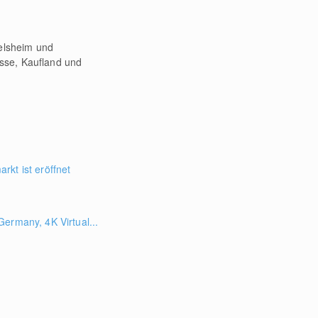
telsheim und
sse, Kaufland und
kt ist eröffnet
ermany, 4K Virtual...