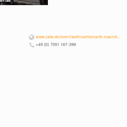
www.calw.de/event/weihnachtsmarkt-maerchenhaftes-calw-1615ad9691
+49 (0) 7051 167-399