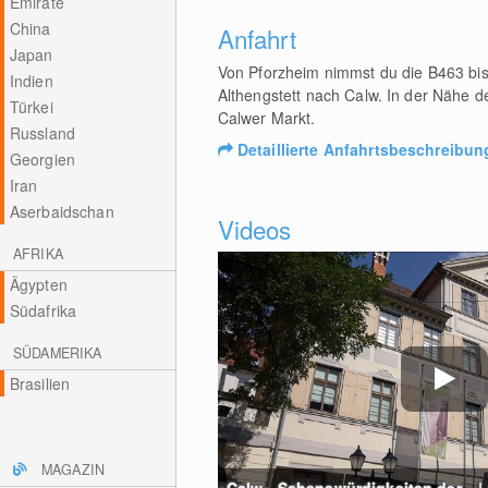
Emirate
China
Anfahrt
Japan
Von Pforzheim nimmst du die B463 bis 
Indien
Althengstett nach Calw. In der Nähe 
Türkei
Calwer Markt.
Russland
Detaillierte Anfahrtsbeschreibun
Georgien
Iran
Aserbaidschan
Videos
AFRIKA
Ägypten
Südafrika
SÜDAMERIKA
Brasilien
MAGAZIN
Calw - Sehenswürdigkeiten der... |