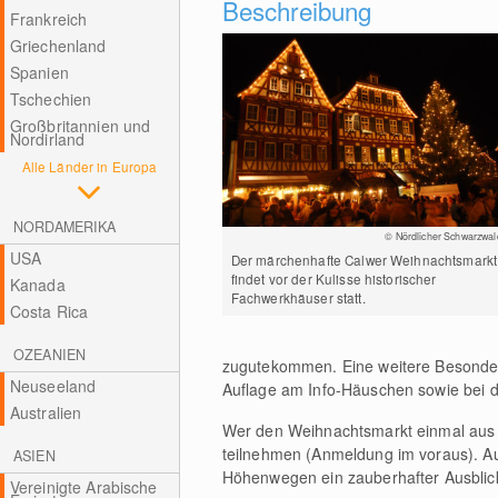
Beschreibung
Frankreich
Griechenland
Spanien
Tschechien
Großbritannien und
Nordirland
Alle Länder in Europa
NORDAMERIKA
© Nördlicher Schwarzwal
USA
Der märchenhafte Calwer Weihnachtsmarkt
findet vor der Kulisse historischer
Kanada
Fachwerkhäuser statt.
Costa Rica
OZEANIEN
zugutekommen. Eine weitere Besonder
Neuseeland
Auflage am Info-Häuschen sowie bei de
Australien
Wer den Weihnachtsmarkt einmal aus 
teilnehmen (Anmeldung im voraus). A
ASIEN
Höhenwegen ein zauberhafter Ausblick
Vereinigte Arabische