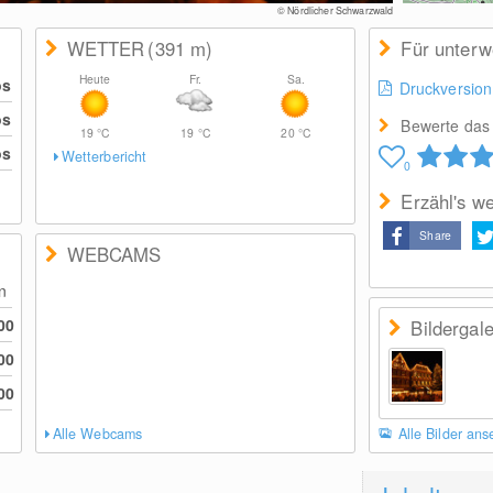
© Nördlicher Schwarzwald
WETTER
(391
m
)
Für unter
Heute
Fr.
Sa.
os
Druckversion
os
Bewerte das 
19
°C
19
°C
20
°C
os
Wetterbericht
0
Erzähl's we
Share
WEBCAMS
en
00
Bildergale
00
00
Alle Webcams
Alle Bilder an