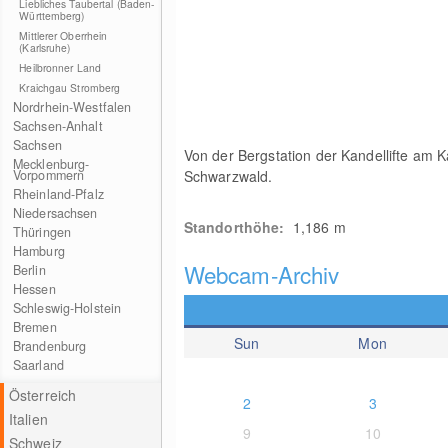
Liebliches Taubertal (Baden-
Württemberg)
Mittlerer Oberrhein
(Karlsruhe)
Heilbronner Land
Kraichgau Stromberg
Nordrhein-Westfalen
Sachsen-Anhalt
Sachsen
Von der Bergstation der Kandellifte am 
Mecklenburg-
Vorpommern
Schwarzwald.
Rheinland-Pfalz
Niedersachsen
Standorthöhe:
1,186
m
Thüringen
Hamburg
Webcam-Archiv
Berlin
Hessen
Schleswig-Holstein
Bremen
Sun
Mon
Brandenburg
Saarland
Österreich
2
3
Italien
9
10
Schweiz