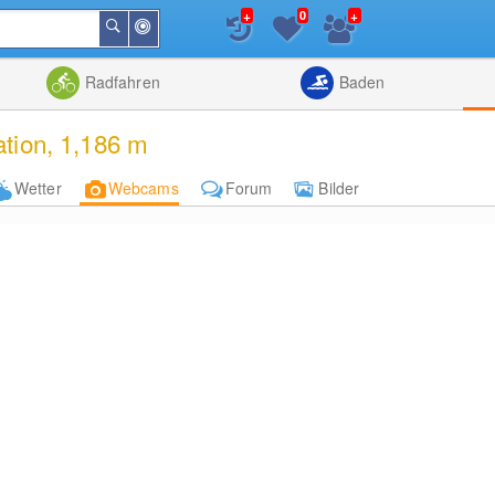
+
+
0
In
Suchen
der
Nähe
Listenansicht
Kartenansic
Radfahren
Baden
tion, 1,186 m
Wetter
Webcams
Forum
Bilder