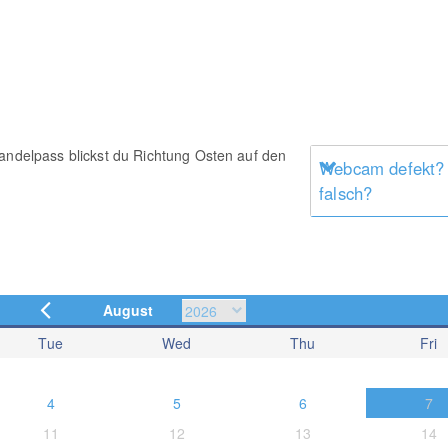
Kandelpass blickst du Richtung Osten auf den
Webcam defekt?
falsch?
August
Tue
Wed
Thu
Fri
4
5
6
7
11
12
13
14