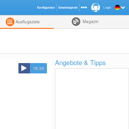
Konfigurator
Gewinnspiele
Login
ht
Kombiniert
Magazin
Ausflugsziele
Angebote & Tipps
18:26