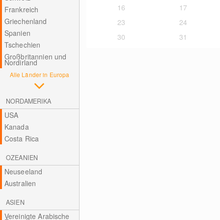
16
17
Frankreich
Griechenland
23
24
Spanien
30
31
Tschechien
Großbritannien und
Nordirland
Alle Länder in Europa
NORDAMERIKA
USA
Kanada
Costa Rica
OZEANIEN
Neuseeland
Australien
ASIEN
Vereinigte Arabische