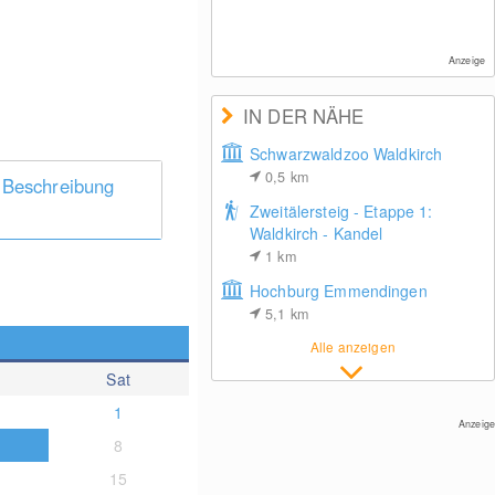
Anzeige
IN DER NÄHE
Schwarzwaldzoo Waldkirch
0,5
km
 Beschreibung
Zweitälersteig - Etappe 1:
Waldkirch - Kandel
1
km
Hochburg Emmendingen
5,1
km
Alle anzeigen
Sat
1
Anzeige
8
15